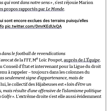
s qui vont dans notre sens
»
, s’est réjouie Marion
es propos rapportés par
Le Monde
.
ui sont encore exclues des terrains puisqu’elles
fo
pic.twitter.com/DmrKEdUxQA
on dans le football de revendications
e
l’avocat de la FFF, M
Loïc Poupot,
auprès de
L’Équipe
.
u Conseil d’État et intervenant pour la Ligue du droit
tenu à rappeler – toujours dans les colonnes du
as seulement signe d’appartenance, mais de
 lui, le collectif des Hijabeuses est
«
loin d’être un
ais résulte d’une offensive de l’islamisme politique
u Golfe
»
. L’extrême droite s’est elle aussi évidemment