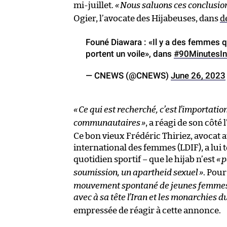
mi-juillet.
«
Nous saluons ces conclusion
Ogier, l’avocate des Hijabeuses, dans
d
Founé Diawara : «Il y a des femmes q
portent un voile», dans
#90MinutesIn
— CNEWS (@CNEWS)
June 26, 2023
«
Ce qui est recherché, c’est l’importati
communautaires
»
, a réagi de son côté 
Ce bon vieux Frédéric Thiriez, avocat a
international des femmes (LDIF), a lui 
quotidien sportif – que le hijab n’est
«
p
soumission, un apartheid sexuel
»
. Pour
mouvement spontané de jeunes femmes, m
avec à sa tête l’Iran et les monarchies d
empressée de réagir à cette annonce.