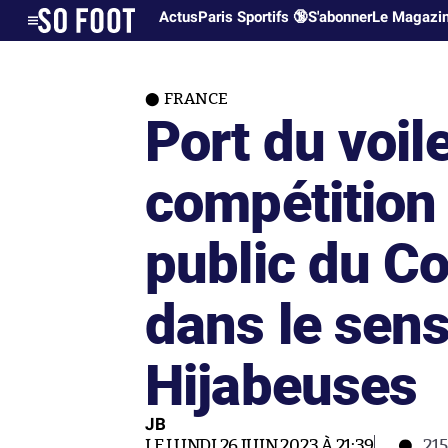
Actus
Paris Sportifs 🔞
S'abonner
Le Magazi
FRANCE
Port du voil
compétition 
public du Co
dans le sen
Hijabeuses
JB
LE LUNDI 26 JUIN 2023 À 21:39
21