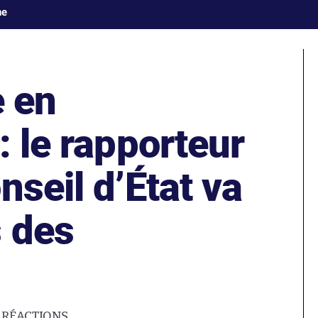
ne
e en
: le rapporteur
nseil d’État va
s des
5
RÉACTIONS