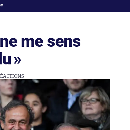
ne
 ne me sens
du
»
ÉACTIONS