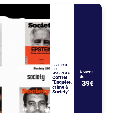
BOUTIQUE
SO -
à partir
MAGAZINES
Coffret
de
"Enquête,
39€
crime &
Society"