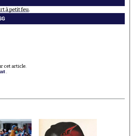
rt à petit feu
.
PSG
 cet article.
ant
.