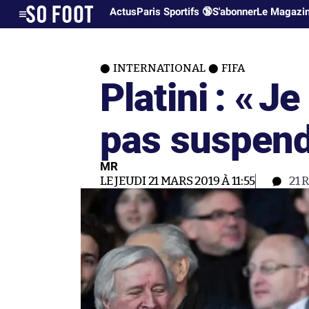
Actus
Paris Sportifs 🔞
S'abonner
Le Magazi
INTERNATIONAL
FIFA
Platini : «
Je
pas suspen
MR
LE JEUDI 21 MARS 2019 À 11:55
21
R