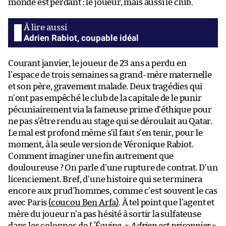
monde est perdant : le joueur, mais aussi le club.
Adrien Rabiot, coupable idéal
Courant janvier, le joueur de 23 ans a perdu en
l’espace de trois semaines sa grand-mère maternelle
et son père, gravement malade. Deux tragédies qui
n’ont pas empêché le club de la capitale de le punir
pécuniairement via la fameuse prime d’éthique pour
ne pas s’être rendu au stage qui se déroulait au Qatar.
Le mal est profond même s’il faut s’en tenir, pour le
moment, à la seule version de Véronique Rabiot.
Comment imaginer une fin autrement que
douloureuse ? On parle d’une rupture de contrat. D’un
licenciement. Bref, d’une histoire qui se terminera
encore aux prud’hommes, comme c’est souvent le cas
avec Paris
(coucou Ben Arfa)
. À tel point que l’agent et
mère du joueur n’a pas hésité à sortir la sulfateuse
dans les colonnes de
L’Équipe
. «
Adrien est prisonnier
»