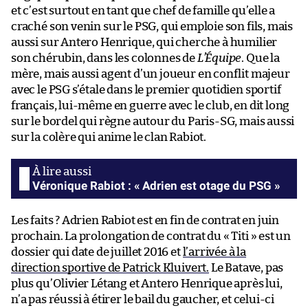
et c’est surtout en tant que chef de famille qu’elle a
craché son venin sur le PSG, qui emploie son fils, mais
aussi sur Antero Henrique, qui cherche à humilier
son chérubin, dans les colonnes de
L’Équipe
. Que la
mère, mais aussi agent d’un joueur en conflit majeur
avec le PSG s’étale dans le premier quotidien sportif
français, lui-même en guerre avec le club, en dit long
sur le bordel qui règne autour du Paris-SG, mais aussi
sur la colère qui anime le clan Rabiot.
Véronique Rabiot : « Adrien est otage du PSG »
Les faits ? Adrien Rabiot est en fin de contrat en juin
prochain. La prolongation de contrat du « Titi » est un
dossier qui date de juillet 2016 et
l’arrivée à la
direction sportive de Patrick Kluivert.
Le Batave, pas
plus qu’Olivier Létang et Antero Henrique après lui,
n’a pas réussi à étirer le bail du gaucher, et celui-ci