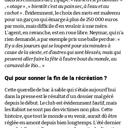
, «
otage
» , «
bientôt c’est au pain sec, à l’eau et au
cachot
» . Évidemment, le choix des mots est malvenu
pour un garçon qui émarge à plus de 250 000 euros
par mois, mais difficile d’en vouloir à une mère.
L’agent, en revanche, est en roue libre. Neymar, qui n’a
rien demandé, a par exemple pris une balle perdue : «
Il y a des joueurs qui se loupent pour six minutes à
cause de la sieste, et d’autres qui sont blessés, mais qui
peuvent aller faire la fête à l’autre bout du monde, au
carnaval de Rio…
»
Qui pour sonner la fin de la récréation ?
Cette querelle de bac à sable qui s’étale aujourd’hui
dans la presse est le résultat d’un dossier mal géré
depuis le début. Le club est évidemment fautif, mais
les Rabiot ne sont pas des victimes non plus. Cette
histoire, que tout le monde a vu venir, aurait dû être
réglée en amont depuis bien longtemps. L’été dernier