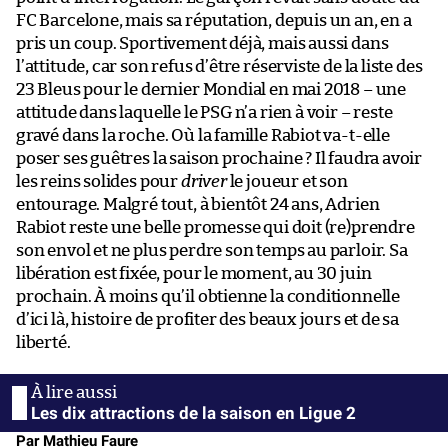
FC Barcelone, mais sa réputation, depuis un an, en a
pris un coup. Sportivement déjà, mais aussi dans
l’attitude, car son refus d’être réserviste de la liste des
23 Bleus pour le dernier Mondial en mai 2018 – une
attitude dans laquelle le PSG n’a rien à voir – reste
gravé dans la roche. Où la famille Rabiot va-t-elle
poser ses guêtres la saison prochaine ? Il faudra avoir
les reins solides pour
driver
le joueur et son
entourage. Malgré tout, à bientôt 24 ans, Adrien
Rabiot reste une belle promesse qui doit (re)prendre
son envol et ne plus perdre son temps au parloir. Sa
libération est fixée, pour le moment, au 30 juin
prochain. À moins qu’il obtienne la conditionnelle
d’ici là, histoire de profiter des beaux jours et de sa
liberté.
Les dix attractions de la saison en Ligue 2
Par Mathieu Faure