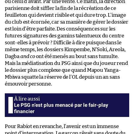
ou celui d’avant. Par une vente. Ce matin, la direction
parisienne doit siffler la fin de la récréation de ce
feuilleton qui devient risible et qui dure trop. L’image
du club est écornée, car sa manière de gérer le dossier
est loin d’être parfaite. Des conséquences sur les
futures signatures des gamins talentueux du centre
sont-elles à prévoir ? Difficile à dire puisque dans le
même temps, les dossiers Kimpembe, N’Soki, Areola,
Dagba
and co
ont été menés au bout sans tumulte.
Mais la médiatisation du PSG ainsi que du joueur rend
le dossier plus complexe que quand Mapou Yanga-
Mbiwa squatte la réserve de l’OL depuis un an sans
émouvoir personne.
Le PSG n’est plus menacé par le fair-play
financier
Pour Rabiot en revanche, l’avenir est un immense
point d’interrogation. Le garçon rêvait sans doute du