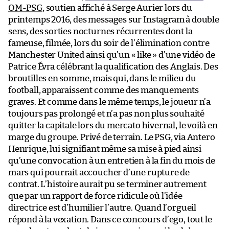
OM-PSG
, soutien affiché à Serge Aurier lors du
printemps 2016, des messages sur Instagram à double
sens, des sorties nocturnes récurrentes dont la
fameuse, filmée, lors du soir de l’élimination contre
Manchester United ainsi qu’un « like » d’une vidéo de
Patrice Évra célébrant la qualification des Anglais. Des
broutilles en somme, mais qui, dans le milieu du
football, apparaissent comme des manquements
graves. Et comme dans le même temps, le joueur n’a
toujours pas prolongé et n’a pas non plus souhaité
quitter la capitale lors du mercato hivernal, le voilà en
marge du groupe. Privé de terrain. Le PSG, via Antero
Henrique, lui signifiant même sa mise à pied ainsi
qu’une convocation à un entretien à la fin du mois de
mars qui pourrait accoucher d’une rupture de
contrat. L’histoire aurait pu se terminer autrement
que par un rapport de force ridicule où l’idée
directrice est d’humilier l’autre. Quand l’orgueil
répond à la vexation. Dans ce concours d’ego, tout le