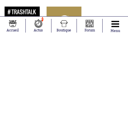
2
Accueil
Actus
Boutique
Forum
Menu
Abonnements
Contacts
La boutique SO PRESS
Mentions légales
Conditions générales d'utilisation
Publicité
Consentement RGPD
Recrutement
Joueurs en
Équipes en
tendance
tendance
Mohamed
Chelsea