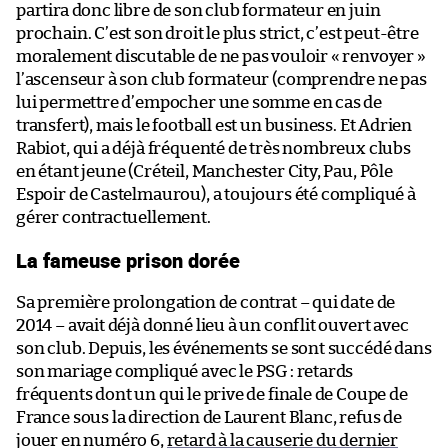
partira donc libre de son club formateur en juin
prochain. C’est son droit le plus strict, c’est peut-être
moralement discutable de ne pas vouloir « renvoyer »
l’ascenseur à son club formateur (comprendre ne pas
lui permettre d’empocher une somme en cas de
transfert), mais le football est un business. Et Adrien
Rabiot, qui a déjà fréquenté de très nombreux clubs
en étant jeune (Créteil, Manchester City, Pau, Pôle
Espoir de Castelmaurou), a toujours été compliqué à
gérer contractuellement.
La fameuse prison dorée
Sa première prolongation de contrat – qui date de
2014 – avait déjà donné lieu à un conflit ouvert avec
son club. Depuis, les événements se sont succédé dans
son mariage compliqué avec le PSG : retards
fréquents dont un qui le prive de finale de Coupe de
France sous la direction de Laurent Blanc, refus de
jouer en numéro 6,
retard à la causerie du dernier