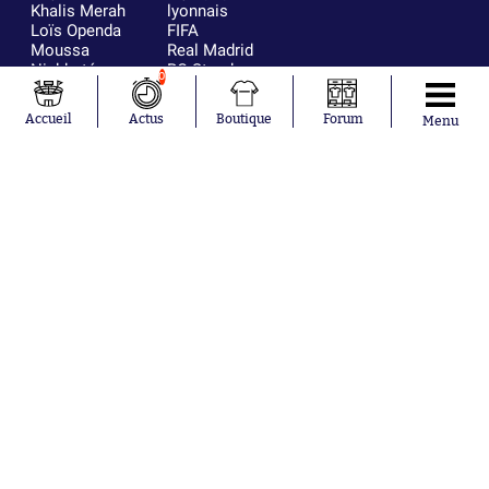
Khalis Merah
lyonnais
Loïs Openda
FIFA
Moussa
Real Madrid
Niakhaté
RC Strasbourg
0
Nicolás
AC Milan
Tagliafico
France
Accueil
Actus
Boutique
Forum
Menu
Pavel Šulc
RC Lens
Josh Maja
Gauthier Hein