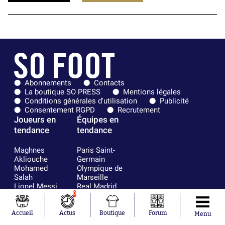
Abonnements
Contacts
La boutique SO PRESS
Mentions légales
Conditions générales d'utilisation
Publicité
Consentement RGPD
Recrutement
Joueurs en
Équipes en
tendance
tendance
Maghnes
Paris Saint-
Akliouche
Germain
Mohamed
Olympique de
Salah
Marseille
Lionel Messi
Real Madrid
Ferrán Torres
FIFA
0
Kilian Corredor
Olympique
Franco
lyonnais
Accueil
Actus
Boutique
Forum
Menu
Mastantuono
AS Monaco