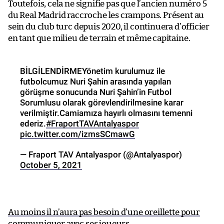
Toutefois, cela ne signifie pas que l’ancien numéro 5
du Real Madrid raccroche les crampons. Présent au
sein du club turc depuis 2020, il continuera d’officier
en tant que milieu de terrain et même capitaine.
BİLGİLENDİRMEYönetim kurulumuz ile
futbolcumuz Nuri Şahin arasında yapılan
görüşme sonucunda Nuri Şahin’in Futbol
Sorumlusu olarak görevlendirilmesine karar
verilmiştir.Camiamıza hayırlı olmasını temenni
ederiz.
#FraportTAVAntalyaspor
pic.twitter.com/izmsSCmawG
— Fraport TAV Antalyaspor (@Antalyaspor)
October 5, 2021
Au moins il n’aura pas besoin d’une oreillette pour
communiquer avec ses joueurs
.