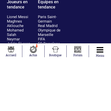
Joueurs en
Équipes en
tendance
tendance
Lionel Messi
Paris Saint-
Maghnes
Germain
Akliouche
Real Madrid
Mohamed
Olympique de
Salah
Marseille
Neymar
FIFA
Julián Álvarez
FC Barcelone
7
Ferrán Torres
Argentine
Kilian Corredor
Olympique
Accueil
Actus
Boutique
Forum
Menu
Franco
lyonnais
Mastantuono
AS Monaco
Orel Mangala
RC Strasbourg
Rio Mavuba
Trabzonspor