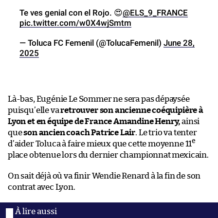
Te ves genial con el Rojo. 😍
@ELS_9_FRANCE
pic.twitter.com/w0X4wjSmtm
— Toluca FC Femenil (@TolucaFemenil)
June 28,
2025
Là-bas, Eugénie Le Sommer ne sera pas dépaysée
puisqu’elle va
retrouver son ancienne coéquipière à
Lyon et en équipe de France Amandine Henry,
ainsi
que
son ancien coach Patrice Lair
. Le trio va tenter
e
d’aider Toluca à faire mieux que cette moyenne 11
place obtenue lors du dernier championnat mexicain.
On sait déjà où va finir Wendie Renard à la fin de son
contrat avec Lyon.