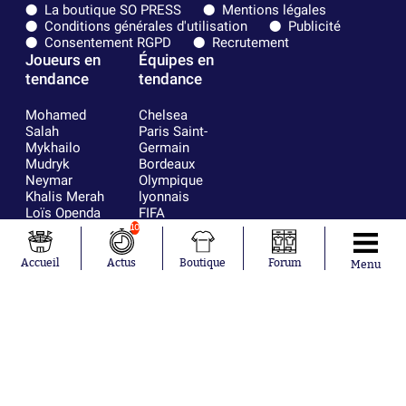
La boutique SO PRESS
Mentions légales
Conditions générales d'utilisation
Publicité
Consentement RGPD
Recrutement
Joueurs en
Équipes en
tendance
tendance
Mohamed
Chelsea
Salah
Paris Saint-
Mykhailo
Germain
Mudryk
Bordeaux
Neymar
Olympique
Khalis Merah
lyonnais
Loïs Openda
FIFA
Moussa
Real Madrid
10
Niakhaté
RC Strasbourg
Nicolás
AC Milan
Accueil
Actus
Boutique
Forum
Menu
Tagliafico
France
Pavel Šulc
RC Lens
Josh Maja
Gauthier Hein