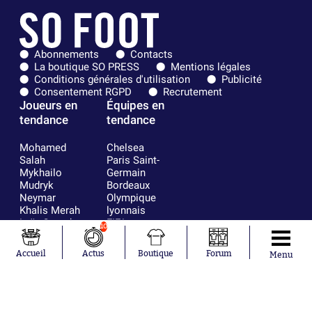
Abonnements
Contacts
La boutique SO PRESS
Mentions légales
Conditions générales d'utilisation
Publicité
Consentement RGPD
Recrutement
Joueurs en
Équipes en
tendance
tendance
Mohamed
Chelsea
Salah
Paris Saint-
Mykhailo
Germain
Mudryk
Bordeaux
Neymar
Olympique
Khalis Merah
lyonnais
Loïs Openda
FIFA
10
Moussa
Real Madrid
Niakhaté
RC Strasbourg
Accueil
Actus
Boutique
Forum
Menu
Nicolás
AC Milan
Tagliafico
France
Pavel Šulc
RC Lens
Josh Maja
Gauthier Hein