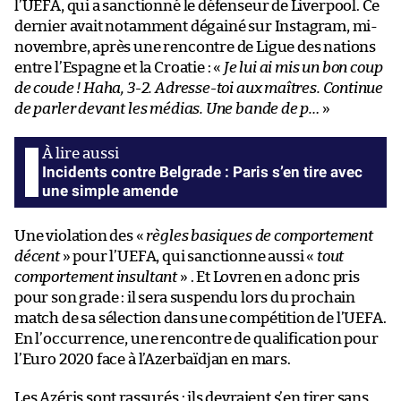
l’UEFA, qui a sanctionné le défenseur de Liverpool. Ce
dernier avait notamment dégainé sur Instagram, mi-
novembre, après une rencontre de Ligue des nations
entre l’Espagne et la Croatie : «
Je lui ai mis un bon coup
de coude ! Haha, 3-2. Adresse-toi aux maîtres. Continue
de parler devant les médias. Une bande de p…
»
Incidents contre Belgrade : Paris s’en tire avec
une simple amende
Une violation des «
règles basiques de comportement
décent
» pour l’UEFA, qui sanctionne aussi «
tout
comportement insultant
» . Et Lovren en a donc pris
pour son grade : il sera suspendu lors du prochain
match de sa sélection dans une compétition de l’UEFA.
En l’occurrence, une rencontre de qualification pour
l’Euro 2020 face à l’Azerbaïdjan en mars.
Les Azéris sont rassurés : ils devraient s’en tirer sans