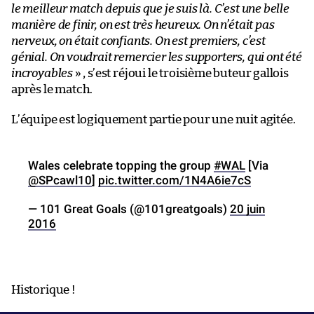
le meilleur match depuis que je suis là. C’est une belle
manière de finir, on est très heureux. On n’était pas
nerveux, on était confiants. On est premiers, c’est
génial. On voudrait remercier les supporters, qui ont été
incroyables
» , s’est réjoui le troisième buteur gallois
après le match.
L’équipe est logiquement partie pour une nuit agitée.
Wales celebrate topping the group
#WAL
[Via
@SPcawl10
]
pic.twitter.com/1N4A6ie7cS
— 101 Great Goals (@101greatgoals)
20 juin
2016
Historique !