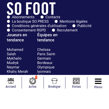
Abonnements
Contacts
La boutique SO PRESS
Mentions légales
Conditions générales d'utilisation
Publicité
Consentement RGPD
Recrutement
Joueurs en
Équipes en
tendance
tendance
Mohamed
Chelsea
Salah
Paris Saint-
Mykhailo
Germain
Mudryk
Bordeaux
Neymar
Olympique
Khalis Merah
lyonnais
Loïs Openda
FIFA
10
Moussa
Real Madrid
Niakhaté
RC Strasbourg
Accueil
Actus
Boutique
Forum
Menu
Nicolás
AC Milan
Tagliafico
France
Pavel Šulc
RC Lens
Josh Maja
Gauthier Hein