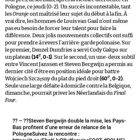
Pologne, ce jeudi (0-2). Un succès incontestable, tant
les
Oranje
ont maîtrisé leur sujet du début à la fin. À
vrai dire, les hommes de Louis van Gaal n’ont même
pas eu besoin de forcer leur talent pour faire la
différence. Deux jolis mouvements collectifs ont suffi
pour prendre à revers l’arrière-garde polonaise. Sur
le premier, Denzel Dumfries a servi Cody Gakpo sur
e
un plateau
(14
, 0-1)
. Sur le second, un une-deux subtil
entre Vincent Janssen et Steven Bergwijn a permis au
dernier cité d’être en position idéale pour battre
e
Wojciech Szczęsny du plat du pied droit
(60
, 0-2)
.
Seule une large défaite à domicile contre la Belgique,
dimanche, pourrait priver les Néerlandais du
Final
Four
.
?? – ??Steven Bergwijn double la mise, les Pays-
Bas profitent d’une erreur de relance de la
PologneSuivez la rencontre :