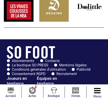
Abonnements
Contacts
La boutique SO PRESS
Mentions légales
Conditions générales d'utilisation
Publicité
Consentement RGPD
Recrutement
Joueurs en
Équipes en
tendance
tendance
2
Mohamed
Chelsea
Accueil
Actus
Boutique
Forum
Menu
Salah
Paris Saint-
Mykhailo
Germain
Mudryk
Bordeaux