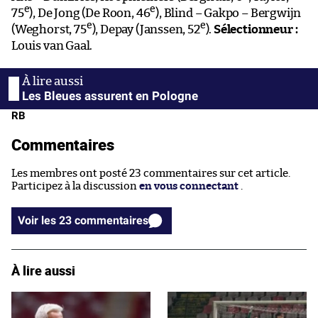
e
e
75
), De Jong (De Roon, 46
), Blind – Gakpo – Bergwijn
e
e
(Weghorst, 75
), Depay (Janssen, 52
).
Sélectionneur :
Louis van Gaal.
Les Bleues assurent en Pologne
RB
Commentaires
Les membres ont posté 23 commentaires sur cet article.
Participez à la discussion
en vous connectant
.
Voir les 23 commentaires
À lire aussi