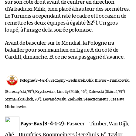
sur son côté droit avant de centrer en direction
d’Arkadiusz Milik, bien placé à hauteur des six mètres.
Le Turinois a cependant raté le cadre et l’occasion de
e
remettre les deux équipes à égalité (52
). Un gros
loupé, à l’image de la soirée polonaise.
Avant de basculer sur le Mondial, la Pologne ira
batailler pour son maintien en Ligue A du côté de
Cardiff, dimanche. Et ce ne sera pas gagné d’avance.
Pologne (3-4-2-1) :
Szczęsny – Bednarek, Glik, Kiwior – Frankowski
e
e
e
(Bereszyński, 79
), Krychowiak, Linetty (Milik, 46
), Zalewski (Skóraś, 79
)-
e
Szymański (Klich, 70
), Lewandowski, Zieliński.
Sélectionneur :
Czesław
Michniewicz.
Pays-Bas (3-4-1-2) :
Pasveer – Timber, Van Dijk,
e
Aké – Dumfries, Koopmeiners (Berghuis, 6
, Taylor,