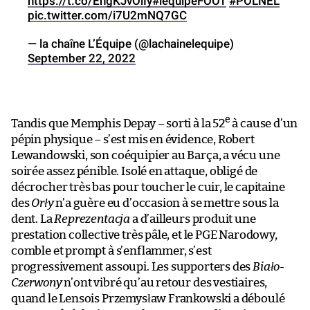
https://t.co/EhgKJvOlIy
#lequipeFOOT
#POLNEL
pic.twitter.com/i7U2mNQ7GC
— la chaîne L’Équipe (@lachainelequipe)
September 22, 2022
e
Tandis que Memphis Depay – sorti à la 52
à cause d’un
pépin physique – s’est mis en évidence, Robert
Lewandowski, son coéquipier au Barça, a vécu une
soirée assez pénible. Isolé en attaque, obligé de
décrocher très bas pour toucher le cuir, le capitaine
des
Orły
n’a guère eu d’occasion à se mettre sous la
dent. La
Reprezentacja
a d’ailleurs produit une
prestation collective très pâle, et le PGE Narodowy,
comble et prompt à s’enflammer, s’est
progressivement assoupi. Les supporters des
Biało-
Czerwony
n’ont vibré qu’au retour des vestiaires,
quand le Lensois Przemysław Frankowski a déboulé