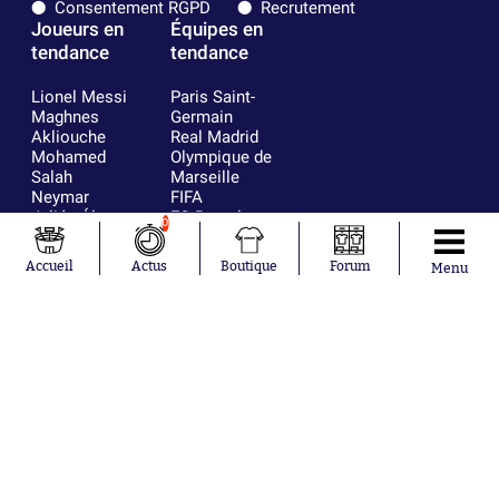
Consentement RGPD
Recrutement
Joueurs en
Équipes en
tendance
tendance
Lionel Messi
Paris Saint-
Maghnes
Germain
Akliouche
Real Madrid
Mohamed
Olympique de
Salah
Marseille
Neymar
FIFA
Julián Álvarez
FC Barcelone
0
Ferrán Torres
Argentine
Kilian Corredor
Olympique
Accueil
Actus
Boutique
Forum
Menu
Franco
lyonnais
Mastantuono
AS Monaco
Orel Mangala
RC Strasbourg
Rio Mavuba
Trabzonspor