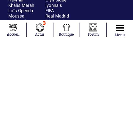
Khalis Merah
lyonnais
Loïs Openda
FIFA
Moussa
Real Madrid
Niakhaté
RC Strasbourg
10
Nicolás
AC Milan
Tagliafico
France
Accueil
Actus
Boutique
Forum
Menu
Pavel Šulc
RC Lens
Josh Maja
Gauthier Hein