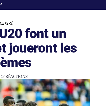
ne
E (2-3)
 U20 font un
t joueront les
ièmes
13
RÉACTIONS