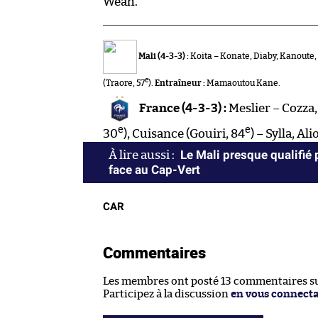
Weah.
Mali (4-3-3) :
Koita – Konate, Diaby, Kanoute,
e
(Traore, 57
).
Entraîneur :
Mamaoutou Kane.
France (4-3-3) :
Meslier – Cozza, 
e
e
30
), Cuisance (Gouiri, 84
) – Sylla, Al
Le Mali presque qualifié 
face au Cap-Vert
CAR
Commentaires
Les membres ont posté 13 commentaires sur
Participez à la discussion
en vous connect