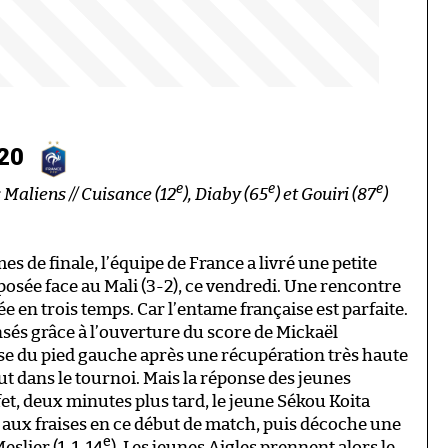
U20
e
e
e
s Maliens // Cuisance (12
), Diaby (65
) et Gouiri (87
)
mes de finale, l’équipe de France a livré une petite
posée face au Mali (3-2), ce vendredi. Une rencontre
e en trois temps. Car l’entame française est parfaite.
és grâce à l’ouverture du score de Mickaël
ise du pied gauche après une récupération très haute
t dans le tournoi. Mais la réponse des jeunes
ffet, deux minutes plus tard, le jeune Sékou Koita
 aux fraises en ce début de match, puis décoche une
e
slier (1-1, 14
). Les jeunes Aigles prennent alors le