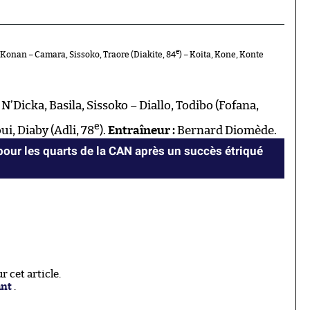
e
 Konan – Camara, Sissoko, Traore (Diakite, 84
) – Koita, Kone, Konte
N’Dicka, Basila, Sissoko – Diallo, Todibo (Fofana,
e
ioui, Diaby (Adli, 78
).
Entraîneur :
Bernard Diomède.
pour les quarts de la CAN après un succès étriqué
 cet article.
ant
.