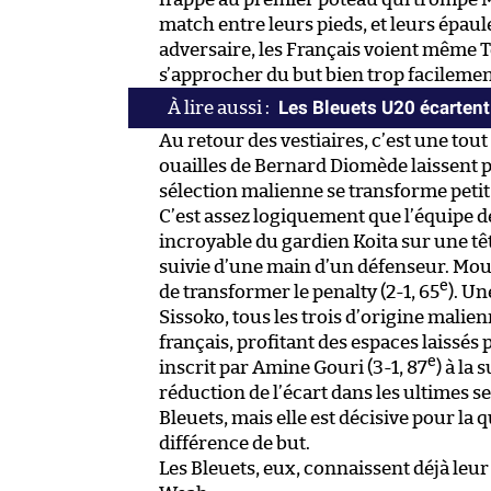
match entre leurs pieds, et leurs épau
adversaire, les Français voient même To
s’approcher du but bien trop facilemen
Les Bleuets U20 écartent
Au retour des vestiaires, c’est une tout
ouailles de Bernard Diomède laissent p
sélection malienne se transforme petit 
C’est assez logiquement que l’équipe d
incroyable du gardien Koita sur une t
suivie d’une main d’un défenseur. Mous
e
de transformer le penalty (2-1, 65
). Un
Sissoko, tous les trois d’origine mali
français, profitant des espaces laissés 
e
inscrit par Amine Gouri (3-1, 87
) à la
réduction de l’écart dans les ultimes 
Bleuets, mais elle est décisive pour la 
différence de but.
Les Bleuets, eux, connaissent déjà leur