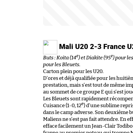
Mali U20 2-3 France 
e
e
Buts : Koita (14
) et Diakite (95
) pour le
pour les Bleuets.
Carton plein pour les U20.
D’ores et déjà qualifiée pour les huitiè
prestation, mais s’est tout de même im
au sommet de ce groupe E qui s’est joué
Les Bleuets sont rapidement récompens
e
Cuisance (1-0, 12
) d’une sublime repr
dans le camp adverse. Son deuxième bu
Maliens ne s’est pas fait attendre. En e
efface facilement un Jean-Clair Todibo
frappe au premier poteau qui trompe Me