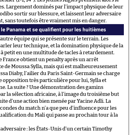
les. Largement dominés par l’impact physique de leur
dibo sortir sur blessure, et laissent leur adversaire
t, sans toutefois être vraiment mis en danger.
 le Panama et se qualifient pour les huitièmes
 autre équipe qui se présente sur le terrain. Les
arler leur technique, et la domination physique de la
à petit en une multitude de tacles à retardement.
e France obtient un penalty après un arrêt
ête de Moussa Sylla, mais qui est malheureusement
sa Diaby, l’ailier du Paris Saint-Germain se charge
e opposition très particulière pour lui, Sylla et
enne. La suite ? Une démonstration des gamins
par la sélection africaine, à l’image du troisième but
 suite d’une action bien menée par Yacine Adli. La
secondes du match n’a que peu d’influence pour les
qualification du Mali qui passe au prochain tour à la
 adversaire : les États-Unis d’un certain Timothy