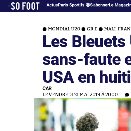
Actus
Paris Sportifs 🔞
S'abonner
Le Magazi
MONDIAL U20
GR.E
MALI-FRANC
Les Bleuets
sans-faute e
USA en huit
CAR
LE VENDREDI 31 MAI 2019 À 20:00