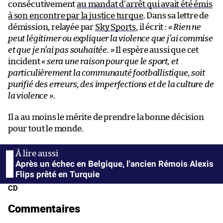
consécutivement
au mandat d’arrêt qui avait été émis
à son encontre par la justice turque
. Dans sa lettre de
démission, relayée par
Sky Sports
, il écrit :
« Rien ne
peut légitimer ou expliquer la violence que j’ai commise
et que je n’ai pas souhaitée. »
Il espère aussi que cet
incident
« sera une raison pour que le sport, et
particulièrement la communauté footballistique, soit
purifié des erreurs, des imperfections et de la culture de
la violence »
.
Il a au moins le mérite de prendre la bonne décision
pour tout le monde.
Après un échec en Belgique, l'ancien Rémois Alexis
Flips prêté en Turquie
CD
Commentaires