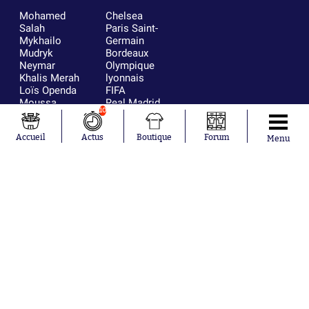
Mohamed
Chelsea
Salah
Paris Saint-
Mykhailo
Germain
Mudryk
Bordeaux
Neymar
Olympique
Khalis Merah
lyonnais
Loïs Openda
FIFA
Moussa
Real Madrid
10
Niakhaté
RC Strasbourg
Nicolás
AC Milan
Accueil
Actus
Boutique
Forum
Tagliafico
France
Menu
Pavel Šulc
RC Lens
Josh Maja
Gauthier Hein