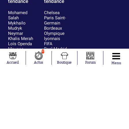
tendance
tendance
Mohamed
Chelsea
Salah
Paris Saint-
Mykhailo
Germain
Mudryk
Bordeaux
Neymar
Olympique
Khalis Merah
lyonnais
Loïs Openda
FIFA
Moussa
Real Madrid
10
Niakhaté
RC Strasbourg
Nicolás
AC Milan
Accueil
Actus
Boutique
Forum
Menu
Tagliafico
France
Pavel Šulc
RC Lens
Josh Maja
Gauthier Hein