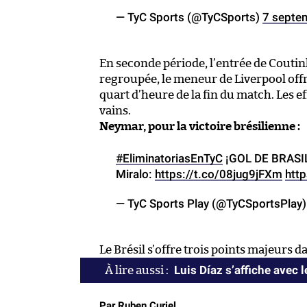
— TyC Sports (@TyCSports)
7 septe
En seconde période, l’entrée de Couti
regroupée, le meneur de Liverpool off
quart d’heure de la fin du match. Les e
vains.
Neymar, pour la victoire brésilienne :
#EliminatoriasEnTyC
¡GOL DE BRASIL!
Miralo:
https://t.co/08jug9jFXm
htt
— TyC Sports Play (@TyCSportsPlay
Le Brésil s’offre trois points majeurs 
Luis Díaz s’affiche avec 
Par Ruben Curiel