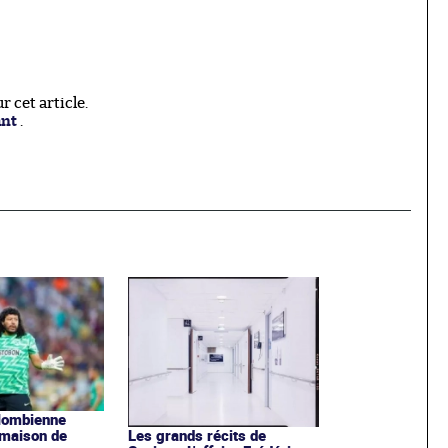
 cet article.
ant
.
olombienne
 maison de
Les grands récits de