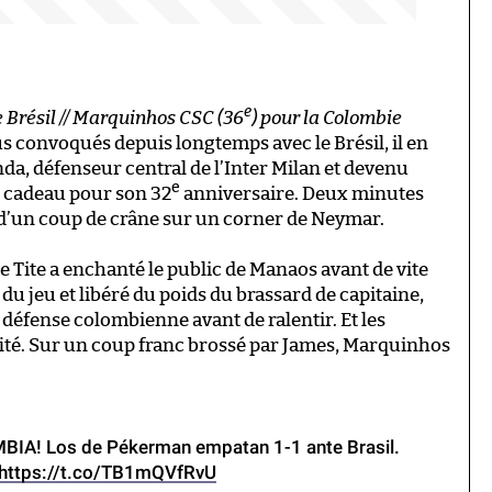
e
le Brésil // Marquinhos CSC (36
) pour la Colombie
lus convoqués depuis longtemps avec le Brésil, il en
nda, défenseur central de l’Inter Milan et devenu
e
au cadeau pour son 32
anniversaire. Deux minutes
re d’un coup de crâne sur un corner de Neymar.
de Tite a enchanté le public de Manaos avant de vite
du jeu et libéré du poids du brassard de capitaine,
défense colombienne avant de ralentir. Et les
té. Sur un coup franc brossé par James, Marquinhos
IA! Los de Pékerman empatan 1-1 ante Brasil.
https://t.co/TB1mQVfRvU