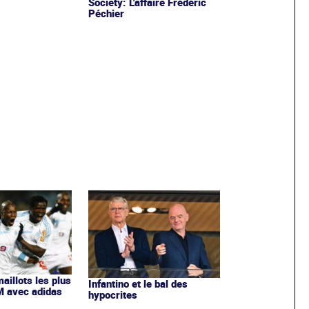
Society: L'affaire Frédéric
Péchier
maillots les plus
Infantino et le bal des
OM avec adidas
hypocrites