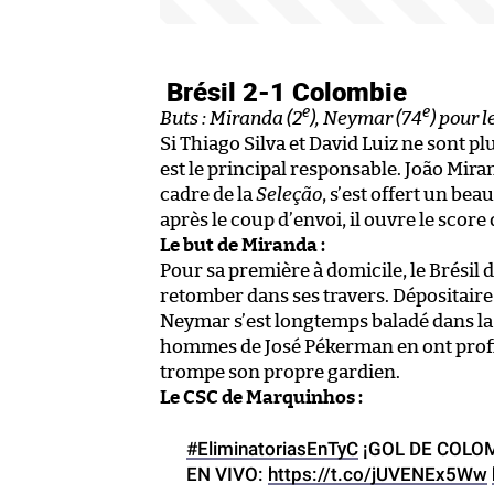
Brésil 2-1 Colombie
e
e
Buts : Miranda (2
), Neymar (74
) pour 
Si Thiago Silva et David Luiz ne sont p
est le principal responsable. João Mira
cadre de la
Seleção
, s’est offert un be
après le coup d’envoi, il ouvre le sco
Le but de Miranda :
Pour sa première à domicile, le Brésil 
retomber dans ses travers. Dépositaire 
Neymar s’est longtemps baladé dans la 
hommes de José Pékerman en ont profi
trompe son propre gardien.
Le CSC de Marquinhos :
#EliminatoriasEnTyC
¡GOL DE COLOMB
EN VIVO:
https://t.co/jUVENEx5Ww