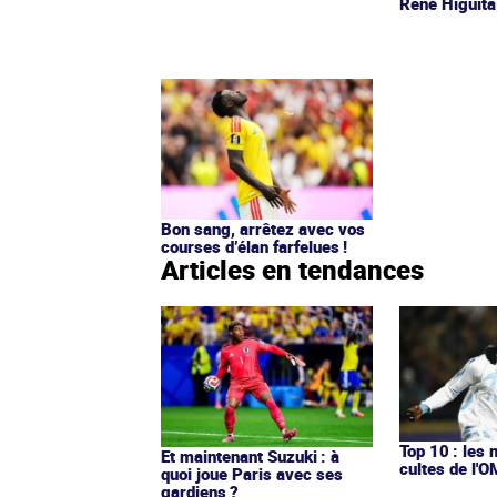
René Higuita
Bon sang, arrêtez avec vos
courses d’élan farfelues !
Articles en tendances
Top 10 : les 
Et maintenant Suzuki : à
cultes de l'
quoi joue Paris avec ses
gardiens ?