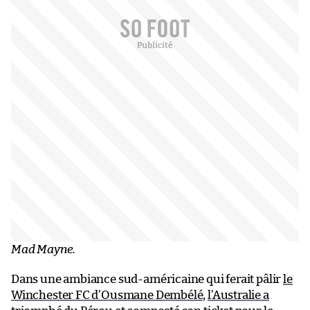
Mad Mayne.
Dans une ambiance sud-américaine qui ferait pâlir
le
Winchester FC d’Ousmane Dembélé
,
l’Australie a