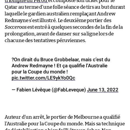
triomphé du Pérou
et composté son ticket pour le
Qatar au terme d’une folle séance de tirs au but durant
laquelle le gardien australien remplaçant Andrew
Redmayne s’est illustré. Le deuxième portier des
Socceroos
est entré à quelques secondes de la fin de la
prolongation, avant de danser sur sa ligne lors de
chacune des tentatives péruviennes.
?On dirait du Bruce Grobbelaar, mais c’est du
Andrew Redmayne ! Et ça qualifie l’Australie
pour la Coupe du monde !
pic.twitter.com/LE9ykYo0Qc
— Fabien Lévêque (@FabLeveque)
June 13, 2022
Auteur d’un arrêt, le portier de Melbourne a qualifié
l’Australie pour la Coupe du monde. Mais sa technique