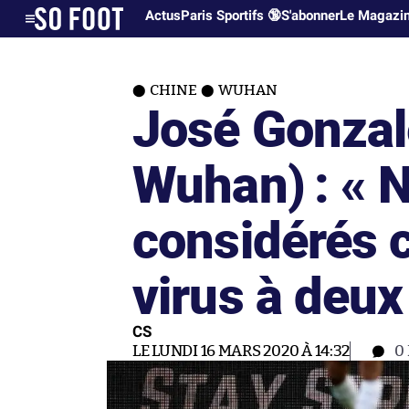
Actus
Paris Sportifs 🔞
S'abonner
Le Magazi
CHINE
WUHAN
José Gonzal
Wuhan) : « 
considérés
virus à deux
CS
LE LUNDI 16 MARS 2020 À 14:32
0