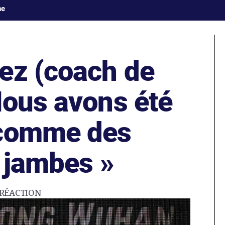
ne
ez (coach de
Nous avons été
 comme des
 jambes »
RÉACTION