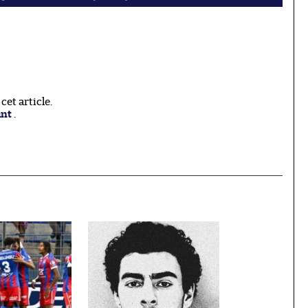
et article.
ant
.