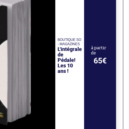
BOUTIQUE SO
- MAGAZINES
L'intégrale
à partir
de
de
65€
Pédale!
Les 10
ans !