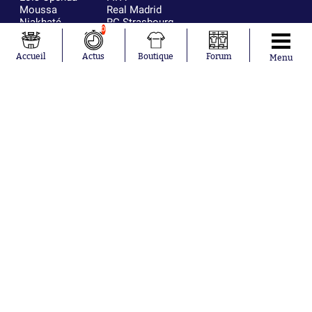
Moussa
Real Madrid
Niakhaté
RC Strasbourg
0
Nicolás
AC Milan
Tagliafico
France
Accueil
Actus
Boutique
Forum
Pavel Šulc
RC Lens
Menu
Josh Maja
Gauthier Hein