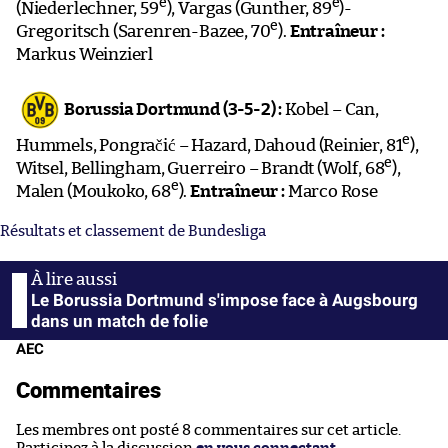
e
e
(Niederlechner, 59
), Vargas (Gunther, 89
)-
e
Gregoritsch (Sarenren-Bazee, 70
).
Entraîneur :
Markus Weinzierl
Borussia Dortmund (3-5-2) :
Kobel – Can,
e
Hummels, Pongračić – Hazard, Dahoud (Reinier, 81
),
e
Witsel, Bellingham, Guerreiro – Brandt (Wolf, 68
),
e
Malen (Moukoko, 68
).
Entraîneur :
Marco Rose
Résultats et classement de Bundesliga
Le Borussia Dortmund s'impose face à Augsbourg
dans un match de folie
AEC
Commentaires
Les membres ont posté 8 commentaires sur cet article.