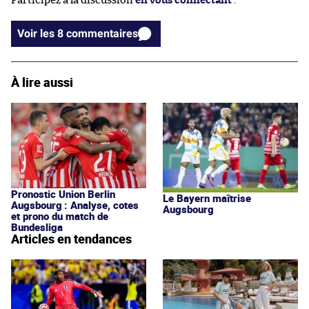
Participez à la discussion
en vous connectant
.
Voir les 8 commentaires
À lire aussi
Pronostic Union Berlin
Le Bayern maîtrise
Augsbourg : Analyse, cotes
Augsbourg
et prono du match de
Bundesliga
Articles en tendances