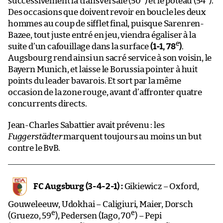
successivement la transversale (50
) et le poteau (54
).
Des occasions que doivent revoir en boucle les deux
hommes au coup de sifflet final, puisque Sarenren-
Bazee, tout juste entré en jeu, viendra égaliser à la
e
suite d’un cafouillage dans la surface
(1-1, 78
)
.
Augsbourg rend ainsi un sacré service à son voisin, le
Bayern Munich, et laisse le Borussia pointer à huit
points du leader bavarois. Et sort par la même
occasion de la zone rouge, avant d’affronter quatre
concurrents directs.
Jean-Charles Sabattier avait prévenu : les
Fuggerstädter
marquent toujours au moins un but
contre le BvB.
FC Augsburg (3-4-2-1) :
Gikiewicz – Oxford,
Gouweleeuw, Udokhai – Caligiuri, Maier, Dorsch
e
e
(Gruezo, 59
), Pedersen (Iago, 70
) – Pepi