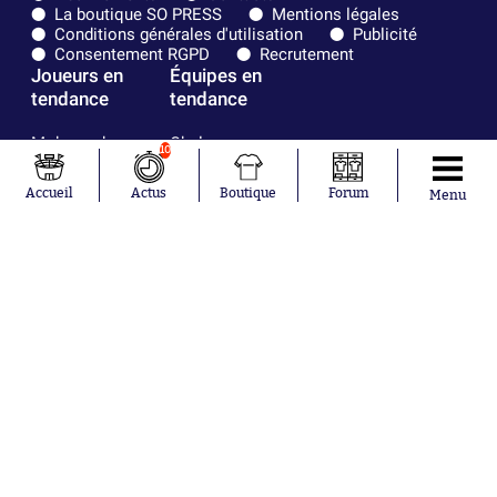
La boutique SO PRESS
Mentions légales
Conditions générales d'utilisation
Publicité
Consentement RGPD
Recrutement
Joueurs en
Équipes en
tendance
tendance
Mohamed
Chelsea
10
Salah
Paris Saint-
Mykhailo
Germain
Accueil
Actus
Boutique
Forum
Menu
Mudryk
Bordeaux
Neymar
Olympique
Khalis Merah
lyonnais
Loïs Openda
FIFA
Moussa
Real Madrid
Niakhaté
RC Strasbourg
Nicolás
AC Milan
Tagliafico
France
Pavel Šulc
RC Lens
Josh Maja
Gauthier Hein