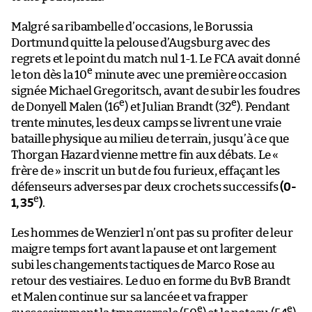
Malgré sa ribambelle d’occasions, le Borussia
Dortmund quitte la pelouse d’Augsburg avec des
regrets et le point du match nul 1-1. Le FCA avait donné
e
le ton dès la 10
minute avec une première occasion
signée Michael Gregoritsch, avant de subir les foudres
e
e
de Donyell Malen (16
) et Julian Brandt (32
). Pendant
trente minutes, les deux camps se livrent une vraie
bataille physique au milieu de terrain, jusqu’à ce que
Thorgan Hazard vienne mettre fin aux débats. Le «
frère de » inscrit un but de fou furieux, effaçant les
défenseurs adverses par deux crochets successifs
(0-
e
1, 35
)
.
Les hommes de Wenzierl n’ont pas su profiter de leur
maigre temps fort avant la pause et ont largement
subi les changements tactiques de Marco Rose au
retour des vestiaires. Le duo en forme du BvB Brandt
et Malen continue sur sa lancée et va frapper
e
e