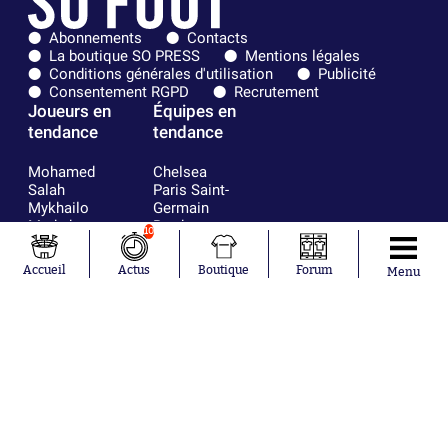
Abonnements
Contacts
La boutique SO PRESS
Mentions légales
Conditions générales d'utilisation
Publicité
Consentement RGPD
Recrutement
Joueurs en
Équipes en
tendance
tendance
Mohamed
Chelsea
Salah
Paris Saint-
Mykhailo
Germain
Mudryk
Bordeaux
10
Neymar
Olympique
Khalis Merah
lyonnais
Accueil
Actus
Boutique
Forum
Menu
Loïs Openda
FIFA
Moussa
Real Madrid
Niakhaté
RC Strasbourg
Nicolás
AC Milan
Tagliafico
France
Pavel Šulc
RC Lens
Josh Maja
Gauthier Hein