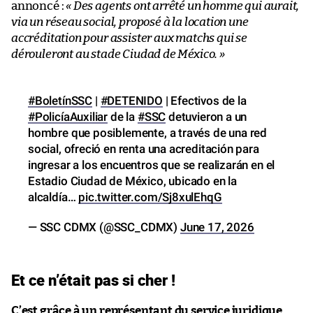
annoncé :
« Des agents ont arrêté un homme qui aurait,
via un réseau social, proposé à la location une
accréditation pour assister aux matchs qui se
dérouleront au stade Ciudad de México. »
#BoletínSSC
|
#DETENIDO
| Efectivos de la
#PolicíaAuxiliar
de la
#SSC
detuvieron a un
hombre que posiblemente, a través de una red
social, ofreció en renta una acreditación para
ingresar a los encuentros que se realizarán en el
Estadio Ciudad de México, ubicado en la
alcaldía…
pic.twitter.com/Sj8xulEhqG
— SSC CDMX (@SSC_CDMX)
June 17, 2026
Et ce n’était pas si cher !
C’est grâce à un représentant du service juridique