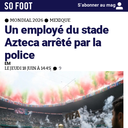
S’abonner au mag
MONDIAL 2026
MEXIQUE
Un employé du stade
Azteca arrêté par la
police
EM
LE JEUDI 18 JUIN À 14:45
9