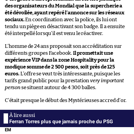
des organisateurs du Mondial que la supercherie a
été dévoilée, ayant repéré l’annonce sur les réseaux
sociaux.
En coordination avec la police, ils lui ont
tendu un piège en désactivant son badge. Il a ensuite
été interpellé lorsqu’il est venu le réactiver.
L’homme de 24 ans proposait son accréditation sur
différents groupes Facebook.
Il promettait une
expérience VIP dans la zone Hospitality pour la
modique somme de 2 500 pesos, soit près de 125
euros.
L’offre se veut très intéressante, puisque les
tarifs grand public pour la prestation
very important
person
se situent autour de 4 300 balles.
C’était presque le début des Mystérieuses accred d’or.
Ferran Torres plus que jamais proche du PSG
EM