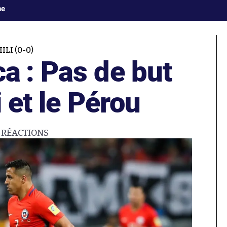
ne
LI (0-0)
a : Pas de but
i et le Pérou
2
RÉACTIONS