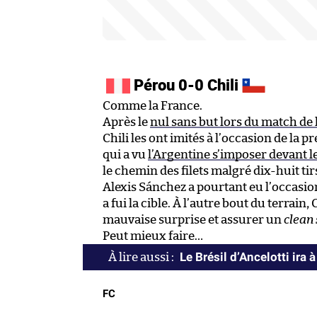
Pérou 0-0 Chili
Comme la France.
Après le
nul sans but lors du match de
Chili les ont imités à l’occasion de la
qui a vu
l’Argentine s’imposer devant 
le chemin des filets malgré dix-huit ti
Alexis Sánchez a pourtant eu l’occasi
a fui la cible. À l’autre bout du terrain,
mauvaise surprise et assurer un
clean
Peut mieux faire…
Le Brésil d’Ancelotti ira
FC