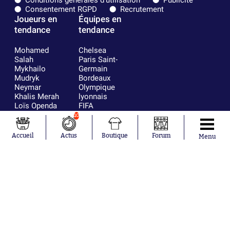
Consentement RGPD
Recrutement
Joueurs en
Équipes en
tendance
tendance
Mohamed
Chelsea
Salah
Paris Saint-
Mykhailo
Germain
Mudryk
Bordeaux
Neymar
Olympique
Khalis Merah
lyonnais
Loïs Openda
FIFA
Moussa
Real Madrid
10
Niakhaté
RC Strasbourg
Nicolás
AC Milan
Accueil
Actus
Boutique
Forum
Menu
Tagliafico
France
Pavel Šulc
RC Lens
Josh Maja
Gauthier Hein