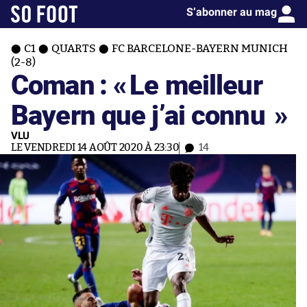
S’abonner au mag
C1
QUARTS
FC BARCELONE-BAYERN MUNICH
(2-8)
Coman : «
Le meilleur
Bayern que j’ai connu
»
VLU
LE VENDREDI 14 AOÛT 2020 À 23:30
14