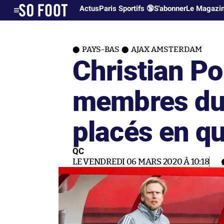
Actus
Paris Sportifs 🔞
S'abonner
Le Magazi
PAYS-BAS
AJAX AMSTERDAM
Christian Po
membres du s
placés en q
QC
LE VENDREDI 06 MARS 2020 À 10:18