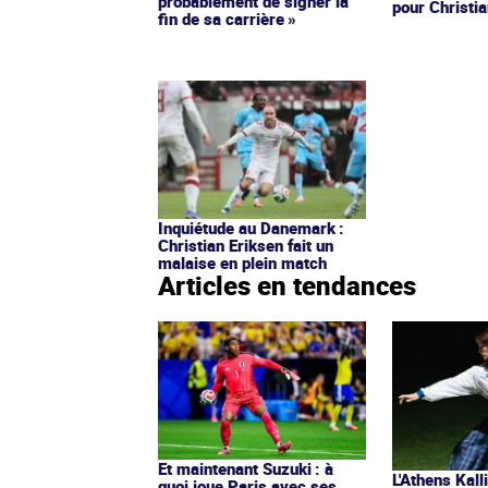
probablement de signer la
pour Christi
fin de sa carrière »
Inquiétude au Danemark :
Christian Eriksen fait un
malaise en plein match
Articles en tendances
Et maintenant Suzuki : à
L'Athens Kall
quoi joue Paris avec ses