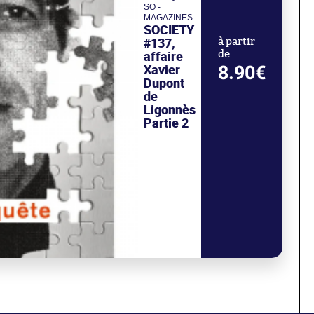
SO -
MAGAZINES
SOCIETY
#137,
à partir
affaire
de
Xavier
8.90€
Dupont
de
Ligonnès
Partie 2