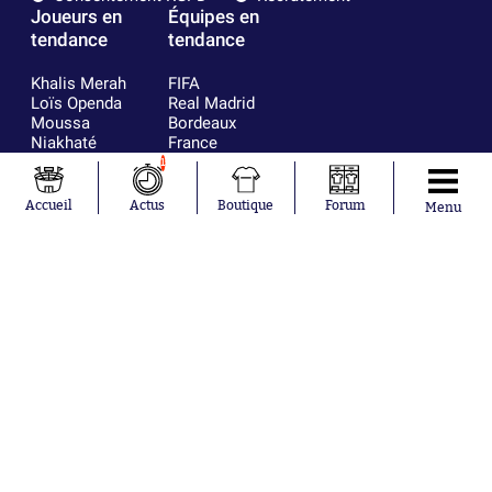
Joueurs en
Équipes en
tendance
tendance
Khalis Merah
FIFA
Loïs Openda
Real Madrid
Moussa
Bordeaux
Niakhaté
France
Nicolás
Chelsea
1
Tagliafico
Paris Saint-
Pavel Šulc
Germain
Accueil
Actus
Boutique
Forum
Menu
Gauthier Hein
Olympique
Lionel Messi
lyonnais
Gonzalo
AC Milan
García Torres
RC Strasbourg
Gio Reyna
RC Lens
Leandro
Paredes