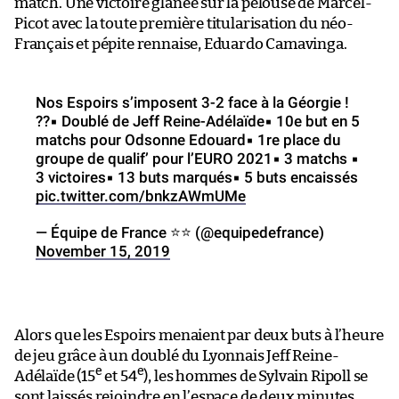
match. Une victoire glanée sur la pelouse de Marcel-
Picot avec la toute première titularisation du néo-
Français et pépite rennaise, Eduardo Camavinga.
Nos Espoirs s’imposent 3-2 face à la Géorgie !
??▪ Doublé de Jeff Reine-Adélaïde▪ 10e but en 5
matchs pour Odsonne Edouard▪ 1re place du
groupe de qualif’ pour l’EURO 2021▪ 3 matchs ▪
3 victoires▪ 13 buts marqués▪ 5 buts encaissés
pic.twitter.com/bnkzAWmUMe
— Équipe de France ⭐⭐ (@equipedefrance)
November 15, 2019
Alors que les Espoirs menaient par deux buts à l’heure
de jeu grâce à un doublé du Lyonnais Jeff Reine-
e
e
Adélaïde (15
et 54
), les hommes de Sylvain Ripoll se
sont laissés rejoindre en l’espace de deux minutes