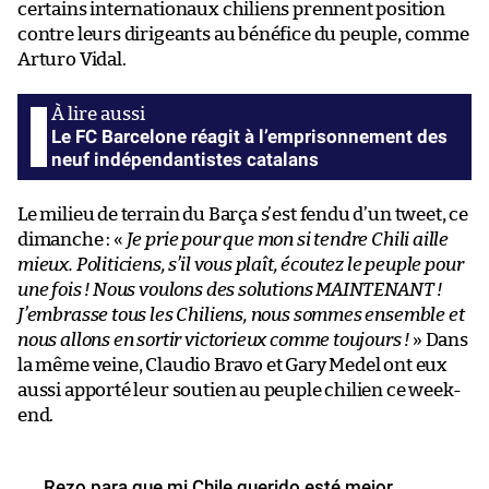
certains internationaux chiliens prennent position
contre leurs dirigeants au bénéfice du peuple, comme
Arturo Vidal.
Le FC Barcelone réagit à l’emprisonnement des
neuf indépendantistes catalans
Le milieu de terrain du Barça s’est fendu d’un tweet, ce
dimanche : «
Je prie pour que mon si tendre Chili aille
mieux. Politiciens, s’il vous plaît, écoutez le peuple pour
une fois ! Nous voulons des solutions MAINTENANT !
J’embrasse tous les Chiliens, nous sommes ensemble et
nous allons en sortir victorieux comme toujours !
» Dans
la même veine, Claudio Bravo et Gary Medel ont eux
aussi apporté leur soutien au peuple chilien ce week-
end.
Rezo para que mi Chile querido esté mejor.