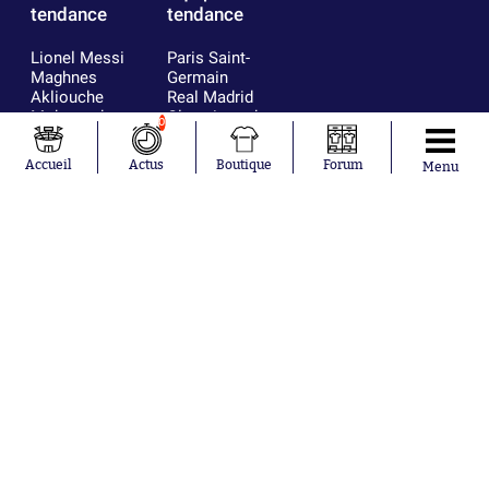
tendance
tendance
Lionel Messi
Paris Saint-
Maghnes
Germain
Akliouche
Real Madrid
Mohamed
Olympique de
0
Salah
Marseille
Neymar
FIFA
Accueil
Actus
Boutique
Forum
Menu
Julián Álvarez
FC Barcelone
Ferrán Torres
Argentine
Kilian Corredor
Olympique
Franco
lyonnais
Mastantuono
AS Monaco
Orel Mangala
RC Strasbourg
Rio Mavuba
Trabzonspor