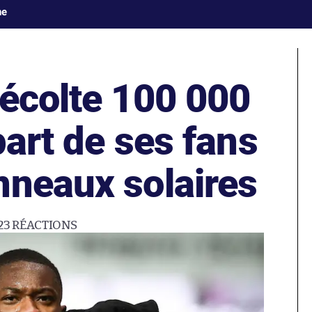
ne
récolte 100 000
part de ses fans
nneaux solaires
23
RÉACTIONS