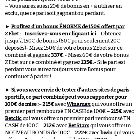
– Vous aurez aussi 20€ de bonus en + à utiliser en
exclu, que ce pari soit gagnant ou perdant.
►
Profitez d’un bonus ÉNORME de 150€ offert par
ZEbet
:-
Inscrivez-vous en cliquant ici
– Obtenez
jusqu’à 150€ de bonus (60€ pour seulement 20€
déposés)- Misez 150€ de votre bonus ZEbet sur ce
combiné et gagnez
337€
.- Misez 60€ de votre bonus
ZEbet sur ce combiné et gagnez
135€
.- Si le pari est
perdant vous aurez toujours votre Bonus pour
continuer à parier !
►
Si vous avez envie de tester d’autres sites de paris
sportifs, ce pari combiné peut vous rapporter pour
100€ de mise :
–
215€
avec
Winamax
qui vous offre un
premier pari remboursé EN CASH de 100€ –
215€
avec
Betclic
qui vous offre un premier pari remboursé EN
CASH de 100€ –
212€
avec
BetStars
qui vous offre un
NOUVEAU BONUS de 100€ –
222€
avec
bwin
qui vous