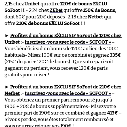
2,15 chez
Unibet
qui offre
120€ de bonus EXCLU
SoFoot
!!!- 2,24 chez
ZEbet
qui offre
150€ de Bonus
,
dont 60€ pour 20€ déposés- 2,18 chez
Netbet
qui
offre
210€ de bonus EXCLU SoFoot
!!!
►
Profitez d’un bonus EXCLUSIF SoFoot de 120€ chez
Unibet
:-
Inscrivez-vous avec le code « SOFOOT »
–
Vous bénéficiez d’un bonus de 120€ au lieu des 100€
habituels- Misez 100€ sur ce combiné et gagnez
335€
(215€ du pari + 120€ de bonus)- Que votre pari soit
gagnant ou perdant, vous recevez 120€ de paris
gratuits pour miser !
►
Profitez d’un bonus EXCLUSIF SoFoot de 210€ chez
Netbet
:-
Inscrivez-vous avec le code « SOFOOT »
–
Vous obtenez un premier pari remboursé jusqu’à
190€ + 20€ de bonus supplémentaires- Misez votre
premier pari de 190€ sur ce combiné et gagnez
413€
–
Si vous perdez, vous êtes totalement remboursé et
vous pourrez rejouer vos 190€ !