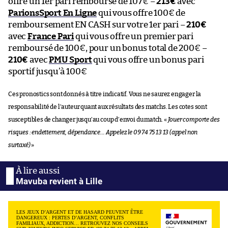
offre un 1er pari remboursé de 107€ –
213€
avec
ParionsSport En Ligne
qui vous offre 100€ de
remboursement EN CASH sur votre 1er pari –
210€
avec
France Pari
qui vous offre un premier pari
remboursé de 100€, pour un bonus total de 200€ –
210€
avec
PMU Sport
qui vous offre un bonus pari
sportif jusqu’à 100€
Ces pronostics sont donnés à titre indicatif. Vous ne saurez engager la
responsabilité de l’auteur quant aux résultats des matchs. Les cotes sont
susceptibles de changer jusqu’au coup d’envoi du match. «
Jouer comporte des
risques : endettement, dépendance… Appelez le 09 74 75 13 13 (appel non
surtaxé)
»
Mavuba revient à Lille
LES JEUX D’ARGENT ET DE HASARD PEUVENT ÊTRE
DANGEREUX : PERTES D’ARGENT, CONFLITS
FAMILIAUX, ADDICTION… RETROUVEZ NOS CONSEILS