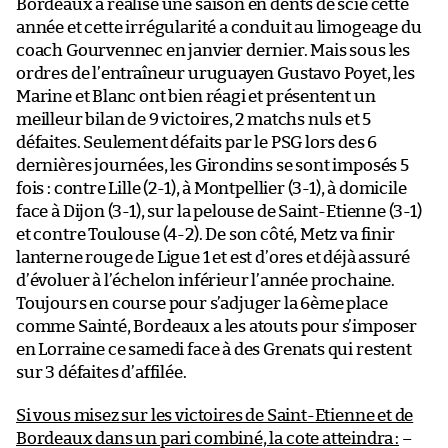
Bordeaux a réalisé une saison en dents de scie cette
année et cette irrégularité a conduit au limogeage du
coach Gourvennec en janvier dernier. Mais sous les
ordres de l’entraîneur uruguayen Gustavo Poyet, les
Marine et Blanc ont bien réagi et présentent un
meilleur bilan de 9 victoires, 2 matchs nuls et 5
défaites. Seulement défaits par le PSG lors des 6
dernières journées, les Girondins se sont imposés 5
fois : contre Lille (2-1), à Montpellier (3-1), à domicile
face à Dijon (3-1), sur la pelouse de Saint-Etienne (3-1)
et contre Toulouse (4-2). De son côté, Metz va finir
lanterne rouge de Ligue 1 et est d’ores et déjà assuré
d’évoluer à l’échelon inférieur l’année prochaine.
Toujours en course pour s’adjuger la 6ème place
comme Sainté, Bordeaux a les atouts pour s’imposer
en Lorraine ce samedi face à des Grenats qui restent
sur 3 défaites d’affilée.
Si vous misez sur les victoires de Saint-Etienne et de
Bordeaux dans un pari combiné, la cote atteindra :
–