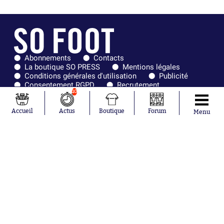
Abonnements
Contacts
La boutique SO PRESS
Mentions légales
Conditions générales d'utilisation
Publicité
Consentement RGPD
Recrutement
10
Joueurs en
Équipes en
tendance
tendance
Accueil
Actus
Boutique
Forum
Menu
Mohamed
Chelsea
Salah
Paris Saint-
Mykhailo
Germain
Mudryk
Bordeaux
Neymar
Olympique
Khalis Merah
lyonnais
Loïs Openda
FIFA
Moussa
Real Madrid
Niakhaté
RC Strasbourg
Nicolás
AC Milan
Tagliafico
France