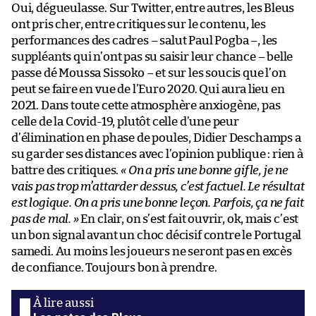
Oui, dégueulasse. Sur Twitter, entre autres, les Bleus
ont pris cher, entre critiques sur le contenu, les
performances des cadres – salut Paul Pogba –, les
suppléants qui n’ont pas su saisir leur chance – belle
passe dé Moussa Sissoko – et sur les soucis que l’on
peut se faire en vue de l’Euro 2020. Qui aura lieu en
2021. Dans toute cette atmosphère anxiogène, pas
celle de la Covid-19, plutôt celle d’une peur
d’élimination en phase de poules, Didier Deschamps a
su garder ses distances avec l’opinion publique : rien à
battre des critiques.
« On a pris une bonne gifle, je ne
vais pas trop m’attarder dessus, c’est factuel. Le résultat
est logique. On a pris une bonne leçon. Parfois, ça ne fait
pas de mal. »
En clair, on s’est fait ouvrir, ok, mais c’est
un bon signal avant un choc décisif contre le Portugal
samedi. Au moins les joueurs ne seront pas en excès
de confiance. Toujours bon à prendre.