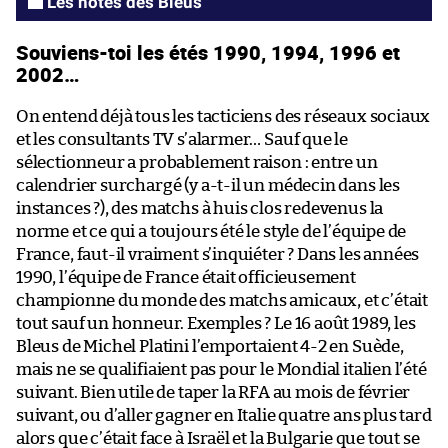
Les notes des Bleus
Souviens-toi les étés 1990, 1994, 1996 et
2002…
On entend déjà tous les tacticiens des réseaux sociaux
et les consultants TV s’alarmer… Sauf que le
sélectionneur a probablement raison : entre un
calendrier surchargé (y a-t-il un médecin dans les
instances ?), des matchs à huis clos redevenus la
norme et ce qui a toujours été le style de l’équipe de
France, faut-il vraiment s’inquiéter ? Dans les années
1990, l’équipe de France était officieusement
championne du monde des matchs amicaux, et c’était
tout sauf un honneur. Exemples ? Le 16 août 1989, les
Bleus de Michel Platini l’emportaient 4-2 en Suède,
mais ne se qualifiaient pas pour le Mondial italien l’été
suivant. Bien utile de taper la RFA au mois de février
suivant, ou d’aller gagner en Italie quatre ans plus tard
alors que c’était face à Israël et la Bulgarie que tout se