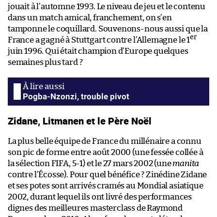
jouait à l’automne 1993. Le niveau de jeu et le contenu
dans un match amical, franchement, on s’en
tamponne le coquillard. Souvenons-nous aussi que la
er
France a gagné à Stuttgart contre l’Allemagne le 1
juin 1996. Qui était champion d’Europe quelques
semaines plus tard ?
Pogba-Nzonzi, trouble pivot
Zidane, Litmanen et le Père Noël
La plus belle équipe de France du millénaire a connu
son pic de forme entre août 2000 (une fessée collée à
la sélection FIFA, 5-1) et le 27 mars 2002 (une
manita
contre l’Écosse). Pour quel bénéfice ? Zinédine Zidane
et ses potes sont arrivés cramés au Mondial asiatique
2002, durant lequel ils ont livré des performances
dignes des meilleures masterclass de Raymond