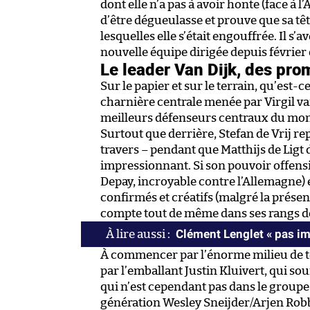
dont elle n’a pas à avoir honte (face à 
d’être dégueulasse et prouve que sa tê
lesquelles elle s’était engouffrée. Il s’
nouvelle équipe dirigée depuis févrie
Le leader Van Dijk, des pr
Sur le papier et sur le terrain, qu’est-
charnière centrale menée par Virgil van
meilleurs défenseurs centraux du mond
Surtout que derrière, Stefan de Vrij re
travers – pendant que Matthijs de Ligt
impressionnant. Si son pouvoir offens
Depay, incroyable contre l’Allemagne)
confirmés et créatifs (malgré la prése
compte tout de même dans ses rangs de
Clément Lenglet « pas im
À commencer par l’énorme milieu de ter
par l’emballant Justin Kluivert, qui so
qui n’est cependant pas dans le groupe 
génération Wesley Sneijder/Arjen Robbe