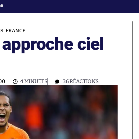
ne
AS-FRANCE
 approche ciel
00
4 MINUTES
36
RÉACTIONS