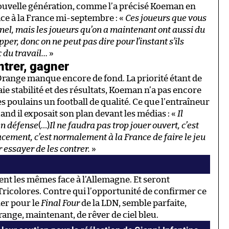
 nouvelle génération, comme l’a précisé Koeman en
ace à la France mi-septembre : «
Ces joueurs que vous
el, mais les joueurs qu’on a maintenant ont aussi du
opper, donc on ne peut pas dire pour l’instant s’ils
 du travail…
»
ntrer, gagner
 Orange manque encore de fond. La priorité étant de
aie stabilité et des résultats, Koeman n’a pas encore
es poulains un football de qualité. Ce que l’entraîneur
and il exposait son plan devant les médias : «
Il
 en défense
(…)
Il ne faudra pas trop jouer ouvert, c’est
ment, c’est normalement à la France de faire le jeu
 essayer de les contrer.
»
ent les mêmes face à l’Allemagne. Et seront
ricolores. Contre qui l’opportunité de confirmer ce
ier pour le
Final Four
de la LDN, semble parfaite,
ange, maintenant, de rêver de ciel bleu.