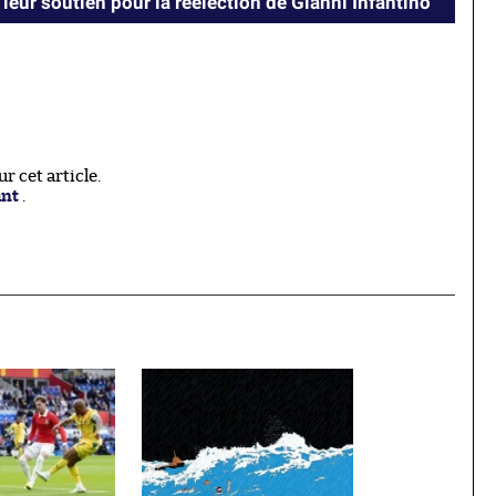
 leur soutien pour la réélection de Gianni Infantino
 cet article.
ant
.