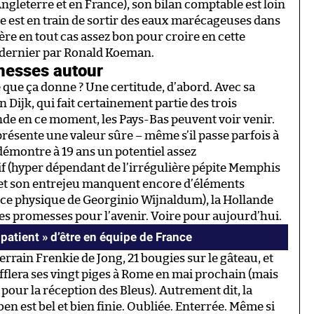
l’Angleterre et en France), son bilan comptable est loin
te est en train de sortir des eaux marécageuses dans
avère en tout cas assez bon pour croire en cette
r dernier par Ronald Koeman.
omesses autour
ce que ça donne ? Une certitude, d’abord. Avec sa
 Dijk, qui fait certainement partie des trois
e en ce moment, les Pays-Bas peuvent voir venir.
présente une valeur sûre – même s’il passe parfois à
 démontre à 19 ans un potentiel assez
if (hyper dépendant de l’irrégulière pépite Memphis
 et son entrejeu manquent encore d’éléments
nce physique de Georginio Wijnaldum), la Hollande
s promesses pour l’avenir. Voire pour aujourd’hui.
patient » d’être en équipe de France
rain Frenkie de Jong, 21 bougies sur le gâteau, et
ufflera ses vingt piges à Rome en mai prochain (mais
pour la réception des Bleus). Autrement dit, la
n est bel et bien finie. Oubliée. Enterrée. Même si