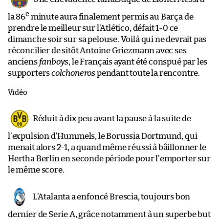
e
la 86
minute aura finalement permis au Barça de
prendre le meilleur sur l’Atlético, défait 1-0 ce
dimanche soir sur sa pelouse. Voilà qui ne devrait pas
réconcilier de sitôt Antoine Griezmann avec ses
anciens
fanboys
, le Français ayant été conspué par les
supporters
colchoneros
pendant toute la rencontre.
Vidéo
Réduit à dix peu avant la pause à la suite de
l’expulsion d’Hummels, le Borussia Dortmund, qui
menait alors 2-1, a quand même réussi à bâillonner le
Hertha Berlin en seconde période pour l’emporter sur
le même score.
L’Atalanta a enfoncé Brescia, toujours bon
dernier de Serie A, grâce notamment à un superbe but