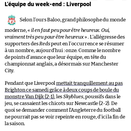
L’équipe du week-end : Liverpool
Selon l’ours Baloo, grand philosophe du monde
moderne, «
il en faut peu pour être heureux. Oui,
vraiment très peu pour être heureux
» . L’allégresse des
supporters des
Reds
peut en l’occurrence se résumer
à un nombre, aujourd’hui : onze. Comme le nombre
de points d’avance que leur équipe, en tête du
championnat anglais, a désormais sur Manchester
City.
Pendant que Liverpool
mettait tranquillement au pas
Brighton ce samedi grâce à deux coups de boule du
monstre Van Dijk (2-1)
, les
Skyblues
, poussifs dans le
jeu, se cassaient les chicots sur Newcastle (2-2). De
quoi se demander comment l’Angleterre du football
ne pourrait pas se voir repeinte en rouge, d’ici la fin de
la saison.