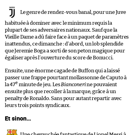
Le genre de rendez-vous banal, pour une Juve
habituée à dominer avec le minimum requis la
plupart de ses adversaires nationaux. Sauf que la
Vieille Dame a dû faire face à un paquet de paramètres
inattendus, ce dimanche : d’abord, un lob splendide
que Jeremie Boga a sorti de son peton magique pour
égaliser après l’ouverture du score de Bonucci.
Ensuite, une énorme cagade de Buffon qui a laissé
passer une frappe pourtant mollassonne de Caputo à
e
la 47
minute de jeu. Les
Bianconeri
ne pouvaient
ensuite plus que recoller à la marque, grâce à un
penalty de Ronaldo. Sans pour autant repartir avec
leurs trois points syndicaux.
Et sinon…
Une chevauchée fantastique de Lionel Messi à