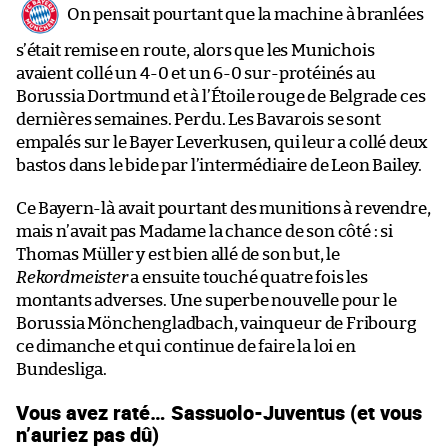
On pensait pourtant que la machine à branlées
s’était remise en route, alors que les Munichois
avaient collé un 4-0 et un 6-0 sur-protéinés au
Borussia Dortmund et à l’Étoile rouge de Belgrade ces
dernières semaines. Perdu. Les Bavarois se sont
empalés sur le Bayer Leverkusen, qui leur a collé deux
bastos dans le bide par l’intermédiaire de Leon Bailey.
Ce Bayern-là avait pourtant des munitions à revendre,
mais n’avait pas Madame la chance de son côté : si
Thomas Müller y est bien allé de son but, le
Rekordmeister
a ensuite touché quatre fois les
montants adverses. Une superbe nouvelle pour le
Borussia Mönchengladbach, vainqueur de Fribourg
ce dimanche et qui continue de faire la loi en
Bundesliga.
Vous avez raté… Sassuolo-Juventus (et vous
n’auriez pas dû)