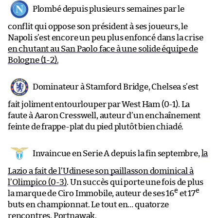
Plombé depuis plusieurs semaines par le
conflit qui oppose son président à ses joueurs, le
Napoli s’est encore un peu plus enfoncé dans la crise
en chutant au San Paolo face à une solide équipe de
Bologne (1-2).
Dominateur à Stamford Bridge, Chelsea s’est
fait joliment entourlouper par West Ham (0-1). La
faute à Aaron Cresswell, auteur d’un enchaînement
feinte de frappe-plat du pied plutôt bien chiadé.
Invaincue en Serie A depuis la fin septembre,
la
Lazio a fait de l’Udinese son paillasson dominical à
l’Olimpico (0-3)
. Un succès qui porte une fois de plus
e
e
la marque de Ciro Immobile, auteur de ses 16
et 17
buts en championnat. Le tout en… quatorze
rencontres. Portnawak.