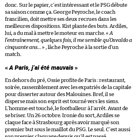
donc. Sur le papier, c’est intéressant et le PSG débute
sa saison comme ça. George Peyroche, le coach
francilien, doit mettre ses deux recrues dans les
meilleures dispositions. Kist plante des buts. Ardiles,
lui, a du mal à mettre le moteur en marche. «
A
l’entraînement, quelques fois, il me semble qu’Osvaldo a
cinquante ans…
» , lâche Peyroche à la sortie d’un
match.
«
A Paris, j’ai été mauvais
»
En dehors du pré, Ossie profite de Paris : restaurant,
soirée, rassemblement avec les expatriés de la capitale
pour disserter autour des Malouines. Bref, il se
disperse mais son esprit est tourné vers les siens.
L’homme est touché, le footballeur à l’arrêt. Avant de
se briser. Un 26 octobre. Ironie du sort, Ardiles se
claque face à Strasbourg après avoir marqué son
premier but sous le maillot du PSG. Le seul. C’est aussi
son premier claquage depuis qu’il est passé