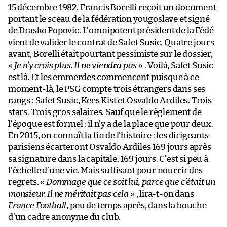
15 décembre 1982. Francis Borelli reçoit un document
portant le sceau de la fédération yougoslave et signé
de Drasko Popovic. L’omnipotent président de la Fédé
vient de valider le contrat de Safet Susic. Quatre jours
avant, Borelli était pourtant pessimiste sur le dossier,
«
Je n’y crois plus. Il ne viendra pas
» . Voilà, Safet Susic
est là. Et les emmerdes commencent puisque à ce
moment-là, le PSG compte trois étrangers dans ses
rangs : Safet Susic, Kees Kist et Osvaldo Ardiles. Trois
stars. Trois gros salaires. Sauf que le règlement de
l’époque est formel : il n’y a de la place que pour deux.
En 2015, on connaît la fin de l’histoire : les dirigeants
parisiens écarteront Osvaldo Ardiles 169 jours après
sa signature dans la capitale. 169 jours. C’est si peu à
l’échelle d’une vie. Mais suffisant pour nourrir des
regrets. «
Dommage que ce soit lui, parce que c’était un
monsieur. Il ne méritait pas cela
» , lira-t-on dans
France Football
, peu de temps après, dans la bouche
d’un cadre anonyme du club.