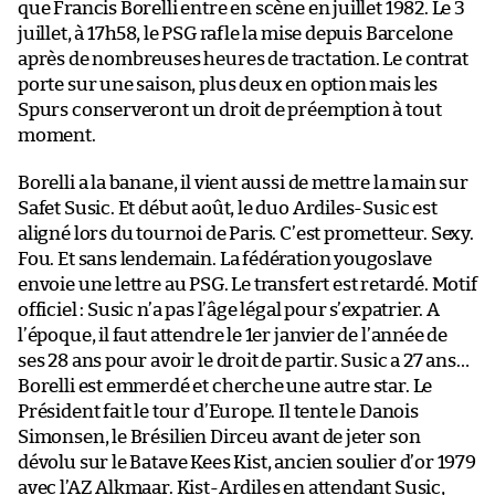
que Francis Borelli entre en scène en juillet 1982. Le 3
juillet, à 17h58, le PSG rafle la mise depuis Barcelone
après de nombreuses heures de tractation. Le contrat
porte sur une saison, plus deux en option mais les
Spurs conserveront un droit de préemption à tout
moment.
Borelli a la banane, il vient aussi de mettre la main sur
Safet Susic. Et début août, le duo Ardiles-Susic est
aligné lors du tournoi de Paris. C’est prometteur. Sexy.
Fou. Et sans lendemain. La fédération yougoslave
envoie une lettre au PSG. Le transfert est retardé. Motif
officiel : Susic n’a pas l’âge légal pour s’expatrier. A
l’époque, il faut attendre le 1er janvier de l’année de
ses 28 ans pour avoir le droit de partir. Susic a 27 ans…
Borelli est emmerdé et cherche une autre star. Le
Président fait le tour d’Europe. Il tente le Danois
Simonsen, le Brésilien Dirceu avant de jeter son
dévolu sur le Batave Kees Kist, ancien soulier d’or 1979
avec l’AZ Alkmaar. Kist-Ardiles en attendant Susic,