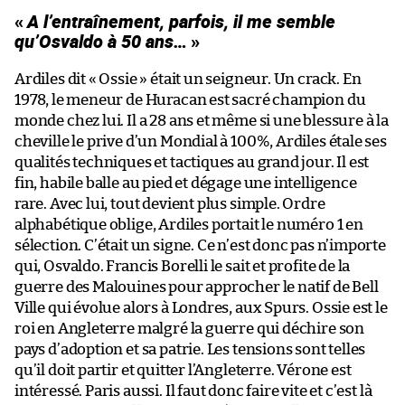
«
A l’entraînement, parfois, il me semble
qu’Osvaldo à 50 ans…
»
Ardiles dit « Ossie » était un seigneur. Un crack. En
1978, le meneur de Huracan est sacré champion du
monde chez lui. Il a 28 ans et même si une blessure à la
cheville le prive d’un Mondial à 100%, Ardiles étale ses
qualités techniques et tactiques au grand jour. Il est
fin, habile balle au pied et dégage une intelligence
rare. Avec lui, tout devient plus simple. Ordre
alphabétique oblige, Ardiles portait le numéro 1 en
sélection. C’était un signe. Ce n’est donc pas n’importe
qui, Osvaldo. Francis Borelli le sait et profite de la
guerre des Malouines pour approcher le natif de Bell
Ville qui évolue alors à Londres, aux Spurs. Ossie est le
roi en Angleterre malgré la guerre qui déchire son
pays d’adoption et sa patrie. Les tensions sont telles
qu’il doit partir et quitter l’Angleterre. Vérone est
intéressé. Paris aussi. Il faut donc faire vite et c’est là