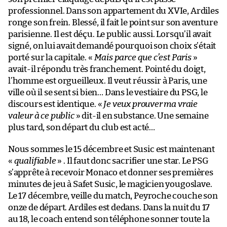
professionnel. Dans son appartement du XVIe, Ardiles
ronge son frein. Blessé, il fait le point sur son aventure
parisienne. Il est déçu. Le public aussi. Lorsqu’il avait
signé, on lui avait demandé pourquoi son choix s’était
porté sur la capitale. «
Mais parce que c’est Paris
»
avait-il répondu très franchement. Pointé du doigt,
l’homme est orgueilleux. Il veut réussir à Paris, une
ville où il se sent si bien… Dans le vestiaire du PSG, le
discours est identique. «
Je veux prouver ma vraie
valeur à ce public
» dit-il en substance. Une semaine
plus tard, son départ du club est acté…
Nous sommes le 15 décembre et Susic est maintenant
«
qualifiable
» . Il faut donc sacrifier une star. Le PSG
s’apprête à recevoir Monaco et donner ses premières
minutes de jeu à Safet Susic, le magicien yougoslave.
Le 17 décembre, veille du match, Peyroche couche son
onze de départ. Ardiles est dedans. Dans la nuit du 17
au 18, le coach entend son téléphone sonner toute la