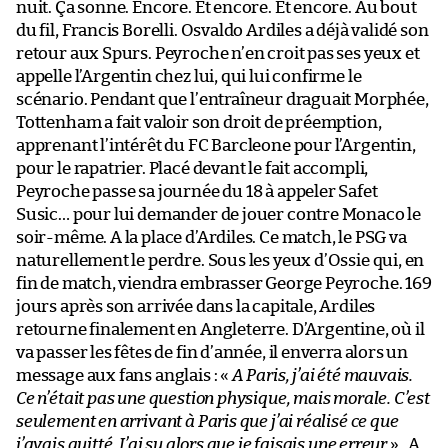
nuit. Ça sonne. Encore. Et encore. Et encore. Au bout
du fil, Francis Borelli. Osvaldo Ardiles a déjà validé son
retour aux Spurs. Peyroche n’en croit pas ses yeux et
appelle l’Argentin chez lui, qui lui confirme le
scénario. Pendant que l’entraîneur draguait Morphée,
Tottenham a fait valoir son droit de préemption,
apprenant l’intérêt du FC Barcleone pour l’Argentin,
pour le rapatrier. Placé devant le fait accompli,
Peyroche passe sa journée du 18 à appeler Safet
Susic… pour lui demander de jouer contre Monaco le
soir-même. A la place d’Ardiles. Ce match, le PSG va
naturellement le perdre. Sous les yeux d’Ossie qui, en
fin de match, viendra embrasser George Peyroche. 169
jours après son arrivée dans la capitale, Ardiles
retourne finalement en Angleterre. D’Argentine, où il
va passer les fêtes de fin d’année, il enverra alors un
message aux fans anglais : «
A Paris, j’ai été mauvais.
Ce n’était pas une question physique, mais morale. C’est
seulement en arrivant à Paris que j’ai réalisé ce que
j’avais quitté. J’ai su alors que je faisais une erreur
» . A