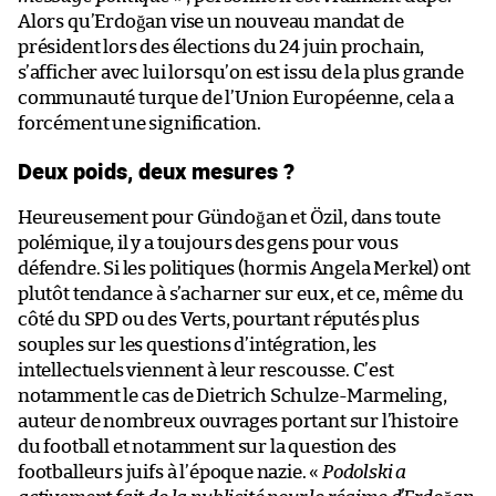
Alors qu’Erdoğan vise un nouveau mandat de
président lors des élections du 24 juin prochain,
s’afficher avec lui lorsqu’on est issu de la plus grande
communauté turque de l’Union Européenne, cela a
forcément une signification.
Deux poids, deux mesures ?
Heureusement pour Gündoğan et Özil, dans toute
polémique, il y a toujours des gens pour vous
défendre. Si les politiques (hormis Angela Merkel) ont
plutôt tendance à s’acharner sur eux, et ce, même du
côté du SPD ou des Verts, pourtant réputés plus
souples sur les questions d’intégration, les
intellectuels viennent à leur rescousse. C’est
notamment le cas de Dietrich Schulze-Marmeling,
auteur de nombreux ouvrages portant sur l’histoire
du football et notamment sur la question des
footballeurs juifs à l’époque nazie. «
Podolski a