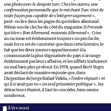
une photo avec le despote turc. Chez les autres, une
confirmation personnelle que le méchant Turc n’est de
toute façon pas capable de s’intégrer sagement
» ,
peut-on lire dans les pages du quotidien allemand.
Même son de cloche du côté du magazine
11 Freunde
qui titre «
Bon Allemand, mauvais Allemand
» . Crier
au racisme est évidemment toujours un peu facile,
mais force est de constater que dans cette histoire, le
fait que les deux joueurs appartiennent à la
communauté la plus stigmatisée du pays n’arrange
évidemment pas leurs affaires, et les sifflets traduisent
un mal bien plus profond. En 1978, quand Berti Vogts
avait déclaré de manière enjouée que, dans
l’Argentine de Jorge Rafael Videla, «
l’ordre régnait
» et
qu’il n’avait pas vu «
un seul prisonnier politique
» , les
détracteurs étaient, il faut le concéder, bien moins
nombreux.