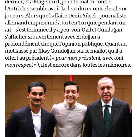
dernier, et à Klagenfurt, pour le match contre
l’Autriche, semble avoir la dent dure contre les deux
joueurs. Alors que l’affaire Deniz Yücel – journaliste
allemand emprisonné à tort en Turquie pendant un
an – s’est terminée il y a peu, voir Özil et Gündoğan
s’afficher si ouvertement avec Erdoğan a
profondément choqué l’opinion publique. Quant au
mot laissé par İlkay Gündoğan sur le maillot qu’il a
offert au président ( «
pour mon président, avec tout
mon respect
» ), il est encore dans toutes les mémoires.