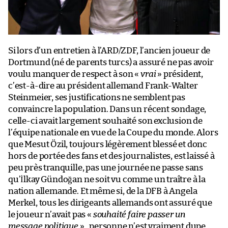
Si lors d’un entretien à l’ARD/ZDF, l’ancien joueur de
Dortmund (né de parents turcs) a assuré ne pas avoir
voulu manquer de respect à son «
vrai
» président,
c’est-à-dire au président allemand Frank-Walter
Steinmeier, ses justifications ne semblent pas
convaincre la population. Dans un récent sondage,
celle-ci avait largement souhaité son exclusion de
l’équipe nationale en vue de la Coupe du monde. Alors
que Mesut Özil, toujours légèrement blessé et donc
hors de portée des fans et des journalistes, est laissé à
peu près tranquille, pas une journée ne passe sans
qu’İlkay Gündoğan ne soit vu comme un traître à la
nation allemande. Et même si, de la DFB à Angela
Merkel, tous les dirigeants allemands ont assuré que
le joueur n’avait pas «
souhaité faire passer un
message politique
» , personne n’est vraiment dupe.