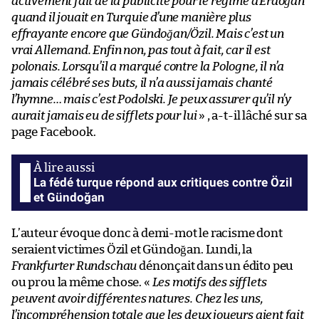
activement fait de la publicité pour le régime d’Erdoğan
quand il jouait en Turquie d’une manière plus
effrayante encore que Gündoğan/Özil. Mais c’est un
vrai Allemand. Enfin non, pas tout à fait, car il est
polonais. Lorsqu’il a marqué contre la Pologne, il n’a
jamais célébré ses buts, il n’a aussi jamais chanté
l’hymne… mais c’est Podolski. Je peux assurer qu’il n’y
aurait jamais eu de sifflets pour lui
» , a-t-il lâché sur sa
page Facebook.
La fédé turque répond aux critiques contre Özil
et Gündoğan
L’auteur évoque donc à demi-mot le racisme dont
seraient victimes Özil et Gündoğan. Lundi, la
Frankfurter Rundschau
dénonçait dans un édito peu
ou prou la même chose. «
Les motifs des sifflets
peuvent avoir différentes natures. Chez les uns,
l’incompréhension totale que les deux joueurs aient fait