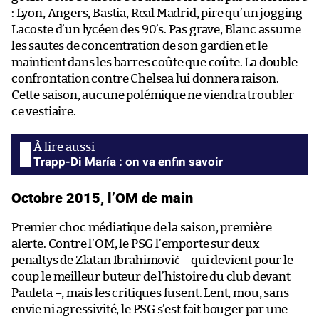
: Lyon, Angers, Bastia, Real Madrid, pire qu’un jogging
Lacoste d’un lycéen des 90’s. Pas grave, Blanc assume
les sautes de concentration de son gardien et le
maintient dans les barres coûte que coûte. La double
confrontation contre Chelsea lui donnera raison.
Cette saison, aucune polémique ne viendra troubler
ce vestiaire.
Trapp-Di María : on va enfin savoir
Octobre 2015, l’OM de main
Premier choc médiatique de la saison, première
alerte. Contre l’OM, le PSG l’emporte sur deux
penaltys de Zlatan Ibrahimović – qui devient pour le
coup le meilleur buteur de l’histoire du club devant
Pauleta –, mais les critiques fusent. Lent, mou, sans
envie ni agressivité, le PSG s’est fait bouger par une