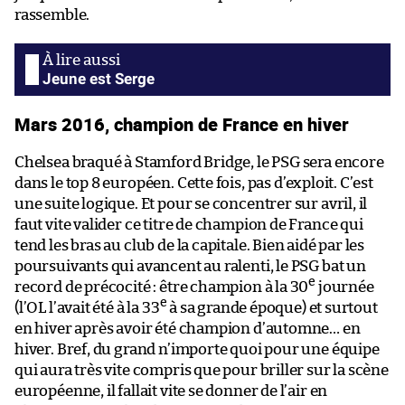
rassemble.
Jeune est Serge
Mars 2016, champion de France en hiver
Chelsea braqué à Stamford Bridge, le PSG sera encore
dans le top 8 européen. Cette fois, pas d’exploit. C’est
une suite logique. Et pour se concentrer sur avril, il
faut vite valider ce titre de champion de France qui
tend les bras au club de la capitale. Bien aidé par les
poursuivants qui avancent au ralenti, le PSG bat un
e
record de précocité : être champion à la 30
journée
e
(l’OL l’avait été à la 33
à sa grande époque) et surtout
en hiver après avoir été champion d’automne… en
hiver. Bref, du grand n’importe quoi pour une équipe
qui aura très vite compris que pour briller sur la scène
européenne, il fallait vite se donner de l’air en