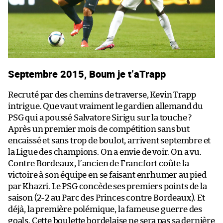
Septembre 2015, Boum je t’aTrapp
Recruté par des chemins de traverse, Kevin Trapp
intrigue. Que vaut vraiment le gardien allemand du
PSG qui a poussé Salvatore Sirigu sur la touche ?
Après un premier mois de compétition sans but
encaissé et sans trop de boulot, arrivent septembre et
la Ligue des champions. On a envie de voir. On a vu.
Contre Bordeaux, l’ancien de Francfort coûte la
victoire à son équipe en se faisant enrhumer au pied
par Khazri. Le PSG concède ses premiers points de la
saison (2-2 au Parc des Princes contre Bordeaux). Et
déjà, la première polémique, la fameuse guerre des
goals. Cette boulette bordelaise ne sera pas sa dernière