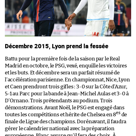
Décembre 2015, Lyon prend la fessée
Battu pour la première fois de la saison par le Real
Madrid en octobre, le PSG, vexé, enquille les victoires
et les buts. Et décembre sera un parfait résumé de
l’accélération parisienne. En championnat, Nice, Lyon
et Caen prendront trois gifles : 3-0 sur la Côte d’Azur,
5-1 au Parc pour la bande à Jean-Michel Aulas et 3-0 à
D’Ornano. Trois prétendants au podium. Trois
démonstrations. Avant Noël, le PSG est engagé dans
es
toutes les compétitions et hérite de Chelsea en 8
de
finale de Ligue des champions. Dorénavant, il faudra
gérer le calendrier national avec la préparation
européenne. Blanc assure qu’il fera des choix. À