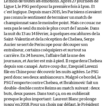
Le mois de toutes les émotions. Après 27 journées de
Ligue 1, le PSG perd pour la première fois à Lyon. Et
c’est logique. Depuis mars 2015, les Parisiens n’avaient
pas connu le sentiment de terminer un match de
championnat sans le moindre point. Mais ce couac ne
sera pas le seul du mois le plus court de l’année. Dans
la nuit du 13 au 14 février, à quelques encablures de la
Saint-Valentin et de la réception de Chelsea, Serge
Aurier se sert de Periscope pour découper son
entraîneur, certains coéquipiers et surtout sa
carrière. En 24 heures, l’affaire fait la une des
journaux, et Aurier est mis à pied. Il regardera Chelsea
depuis son canapé. Autre coup dur, Ezequiel Lavezzi
file en Chine pour découvrir les nuits agitées. Le PSG
perd donc ses deux ambianceurs. Malgré ce bordel, le
PSG l’emporte contre Chelsea, et Ibrahimović fait un
double-double contre Reims au match suivant : deux
buts, deux passes. Dans tout ça, on en oublierait
presque le plus important : Laurent Blanc prolonge
jusqu’en 2018. Pour un choix par défaut, le Président