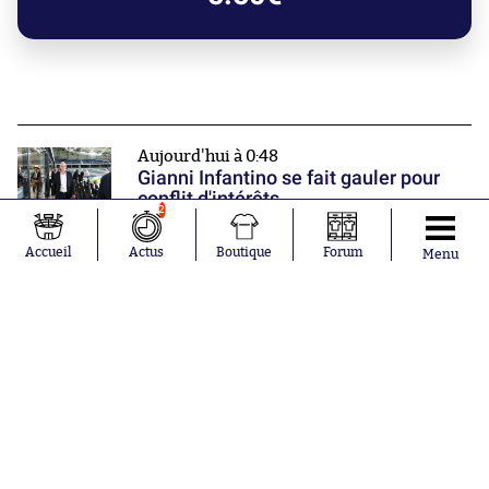
Aujourd'hui à 0:48
Gianni Infantino se fait gauler pour
conflit d'intérêts
2
Accueil
Actus
Boutique
Forum
Menu
Aujourd'hui à 0:04
Bruges lance son championnat
comme sur des roulettes
Hier à 22:28
Fahd El Khoumisti rentre dans la
légende de la Ligue 3
Nos partenaires