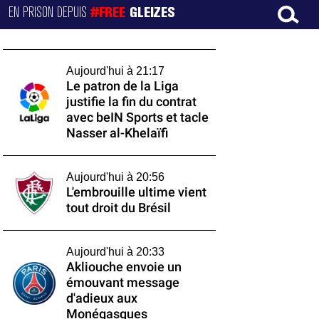
EN PRISON DEPUIS
#FREE
GLEIZES
Aujourd'hui à 21:17
Le patron de la Liga
justifie la fin du contrat
avec beIN Sports et tacle
Nasser al-Khelaïfi
Aujourd'hui à 20:56
L'embrouille ultime vient
tout droit du Brésil
Aujourd'hui à 20:33
Akliouche envoie un
émouvant message
d'adieux aux
Monégasques