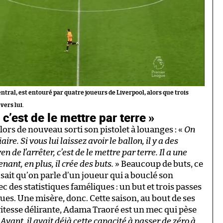
ntral, est entouré par quatre joueurs de Liverpool, alors que trois
vers lui.
 c’est de le mettre par terre »
lors de nouveau sorti son pistolet à louanges : «
On
re. Si vous lui laissez avoir le ballon, il y a des
 de l’arrêter, c’est de le mettre par terre. Il a une
ant, en plus, il crée des buts.
» Beaucoup de buts, ce
 sait qu’on parle d’un joueur qui a bouclé son
des statistiques faméliques : un but et trois passes
es. Une misère, donc. Cette saison, au bout de ses
vitesse délirante, Adama Traoré est un mec qui pèse
«
Avant, il avait déjà cette capacité à passer de zéro à