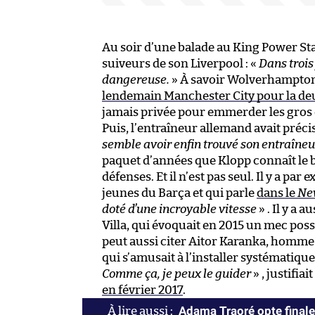
Au soir d’une balade au King Power Sta
suiveurs de son Liverpool : «
Dans trois
dangereuse.
» À savoir Wolverhampton,
lendemain Manchester City pour la deu
jamais privée pour emmerder les gros d
Puis, l’entraîneur allemand avait préci
semble avoir enfin trouvé son entraîneur.
paquet d’années que Klopp connaît le b
défenses. Et il n’est pas seul. Il y a pa
jeunes du Barça et qui parle
dans le
Ne
doté d’une incroyable vitesse
» . Il y a
Villa, qui évoquait en 2015 un mec pos
peut aussi citer Aitor Karanka, homme
qui s’amusait à l’installer systématique
Comme ça, je peux le guider
» , justifia
en février 2017
.
Adama Traoré opte final