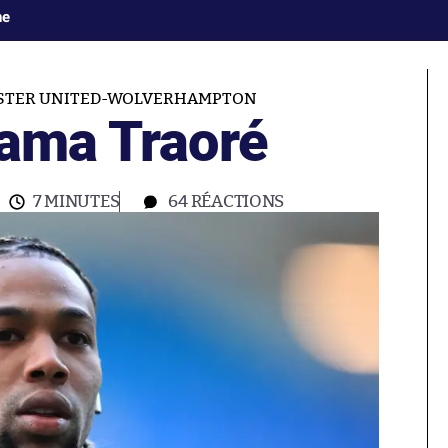
ne
TER UNITED-WOLVERHAMPTON
dama Traoré
7 MINUTES
64
RÉACTIONS