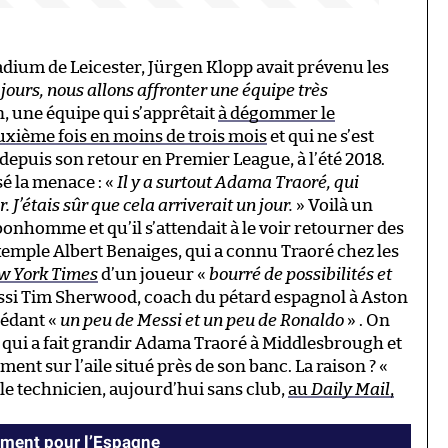
dium de Leicester, Jürgen Klopp avait prévenu les
 jours, nous allons affronter une équipe très
 une équipe qui s’apprêtait
à dégommer le
xième fois en moins de trois mois
et qui ne s’est
epuis son retour en Premier League, à l’été 2018.
sé la menace : «
Il y a surtout Adama Traoré, qui
 J’étais sûr que cela arriverait un jour.
» Voilà un
onhomme et qu’il s’attendait à le voir retourner des
r exemple Albert Benaiges, qui a connu Traoré chez les
w York Times
d’un joueur «
bourré de possibilités et
 aussi Tim Sherwood, coach du pétard espagnol à Aston
sédant «
un peu de Messi et un peu de Ronaldo
» . On
 qui a fait grandir Adama Traoré à Middlesbrough et
ment sur l’aile situé près de son banc. La raison ? «
it le technicien, aujourd’hui sans club,
au
Daily Mail
,
ement pour l’Espagne