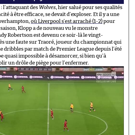
: l’attaquant des
Wolves
, hier salué pour ses qualités
é à être efficace, se devait d’exploser. Et il y a une
lverhampton,
où Liverpool s’est arraché (1-2)
pour
 saison, Klopp a de nouveau vu le monstre
dy Robertson est devenu ce soir-là le vingt-
rès une faute sur Traoré, joueur du championnat qui
s de dribbles par match de Premier League depuis l’été
e quasi impossible à désamorcer, si bien qu’à
blir un drôle de piège pour l’enfermer.