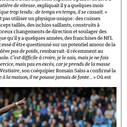
tière de vitesse
, expliquait il y a quelques mois
que trop tendu : de temps en temps, il se cassait.
»
 pas utiliser un physique unique : des cuisses
eps taillés, des ischios saillants, construits à
breux changements de direction et soulager des
e qu’il y a quelques années, des franchises de NFL
 cessé d’être questionné sur un potentiel amour de la
oulève pas de poids
, rembarrait-il récemment au
nole.
C’est difficile à croire, je le sais, mais je ne fais
’exercice, mais pas en excès, car je prends de la masse
Vestiaire
, son coéquipier Romain Saïss a confirmé la
e à la maison, il ne pousse jamais de fonte…
» Où est