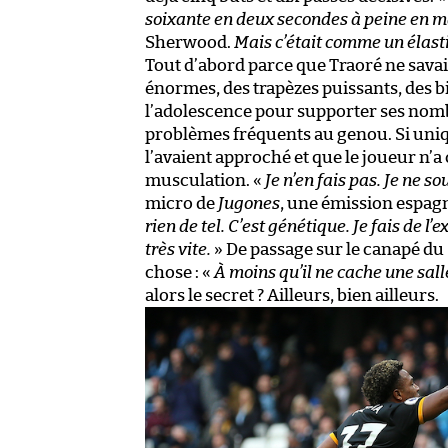
soixante en deux secondes à peine en ma
Sherwood.
Mais c’était comme un élasti
Tout d’abord parce que Traoré ne savait
énormes, des trapèzes puissants, des bic
l’adolescence pour supporter ses nom
problèmes fréquents au genou. Si uniqu
l’avaient approché et que le joueur n’a
musculation. «
Je n’en fais pas. Je ne s
micro de
Jugones
, une émission espag
rien de tel. C’est génétique. Je fais de l
très vite.
» De passage sur le canapé du
chose : «
À moins qu’il ne cache une sall
alors le secret ? Ailleurs, bien ailleurs.