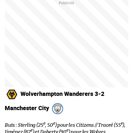
Wolverhampton Wanderers 3-2
Manchester City
e
e
e
Buts : Sterling (25
, 50
) pour les Citizens // Traoré (55
),
e
e
Jiménez (82
) et Doherty (90
) pour les Wolves