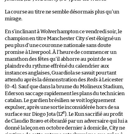
La course au titre ne semble désormais plus qu’un
mirage.
En s’inclinant à Wolverhampton ce vendredi soir, le
champion en titre Manchester City s’est éloigné un
peu plus d’une couronne nationale sans doute
promise à Liverpool. À l’heure de commencer un
marathon des fêtes qu’il abhorre au point de se
plaindre du rythme effréné du calendrier aux
instances anglaises, Guardiola se savait pourtant
attendu après la démonstration des
Reds
à Leicester
(0-4). Sauf que dans la brume du Molineux Stadium,
Ederson saccage rapidement les plans du technicien
catalan. Le gardien brésilien se voit logiquement
expulser, après une sortie inconsidérée hors de sa
e
surface sur Diogo Jota (12
). Le Kun sacrifié au profit
de Claudio Bravo et ébranlé par un adversaire qui lui a
donné la leçon en octobre dernier à domicile, City ne