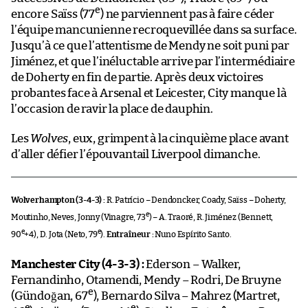
e
encore Saïss (77
) ne parviennent pas à faire céder
l’équipe mancunienne recroquevillée dans sa surface.
Jusqu’à ce que l’attentisme de Mendy ne soit puni par
Jiménez, et que l’inéluctable arrive par l’intermédiaire
de Doherty en fin de partie. Après deux victoires
probantes face à Arsenal et Leicester, City manque là
l’occasion de ravir la place de dauphin.
Les
Wolves
, eux, grimpent à la cinquième place avant
d’aller défier l’épouvantail Liverpool dimanche.
Wolverhampton (3-4-3) :
R. Patrício – Dendoncker, Coady, Saïss – Doherty,
e
Moutinho, Neves, Jonny (Vinagre, 73
) – A. Traoré, R. Jiménez (Bennett,
e
e
90
+4), D. Jota (Neto, 79
).
Entraîneur :
Nuno Espírito Santo.
Manchester City (4-3-3) :
Ederson – Walker,
Fernandinho, Otamendi, Mendy – Rodri, De Bruyne
e
(Gündoğan, 67
), Bernardo Silva – Mahrez (Martret,