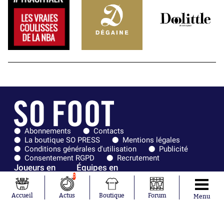
Abonnements
Contacts
La boutique SO PRESS
Mentions légales
Conditions générales d'utilisation
Publicité
Consentement RGPD
Recrutement
Joueurs en
Équipes en
tendance
tendance
0
Accueil
Actus
Boutique
Forum
Lionel Messi
Paris Saint-
Menu
Maghnes
Germain
Akliouche
Real Madrid