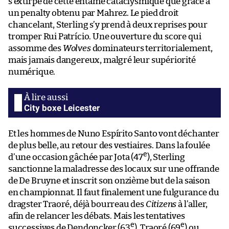
s’extirpe de cette entame cataclysmique que grâce à
un penalty obtenu par Mahrez. Le pied droit
chancelant, Sterling s’y prend à deux reprises pour
tromper Rui Patrício. Une ouverture du score qui
assomme des
Wolves
dominateurs territorialement,
mais jamais dangereux, malgré leur supériorité
numérique.
City boxe Leicester
Et les hommes de Nuno Espírito Santo vont déchanter
de plus belle, au retour des vestiaires. Dans la foulée
e
d’une occasion gâchée par Jota (47
), Sterling
sanctionne la maladresse des locaux sur une offrande
de De Bruyne et inscrit son onzième but de la saison
en championnat. Il faut finalement une fulgurance du
dragster Traoré, déjà bourreau des
Citizens
à l’aller,
afin de relancer les débats. Mais les tentatives
e
e
successives de Dendoncker (63
), Traoré (69
) ou