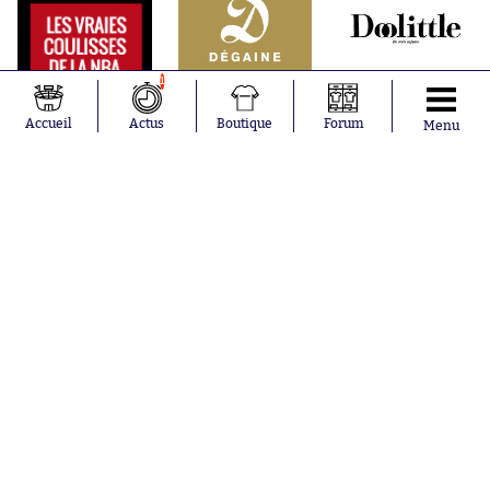
1
Accueil
Actus
Boutique
Forum
Menu
Abonnements
Contacts
La boutique SO PRESS
Mentions légales
Conditions générales d'utilisation
Publicité
Consentement RGPD
Recrutement
Joueurs en
Équipes en
tendance
tendance
Khalis Merah
FIFA
Loïs Openda
Real Madrid
Moussa
Bordeaux
Niakhaté
France