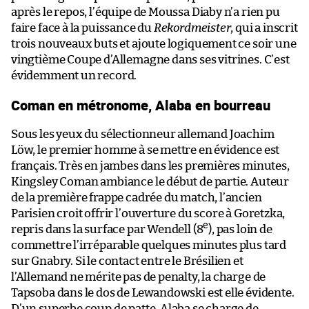
après le repos, l’équipe de Moussa Diaby n’a rien pu
faire face à la puissance du
Rekordmeister
, qui a inscrit
trois nouveaux buts et ajoute logiquement ce soir une
vingtième Coupe d’Allemagne dans ses vitrines. C’est
évidemment un record.
Coman en métronome, Alaba en bourreau
Sous les yeux du sélectionneur allemand Joachim
Löw, le premier homme à se mettre en évidence est
français. Très en jambes dans les premières minutes,
Kingsley Coman ambiance le début de partie. Auteur
de la première frappe cadrée du match, l’ancien
Parisien croit offrir l’ouverture du score à Goretzka,
e
repris dans la surface par Wendell (8
), pas loin de
commettre l’irréparable quelques minutes plus tard
sur Gnabry. Si le contact entre le Brésilien et
l’Allemand ne mérite pas de penalty, la charge de
Tapsoba dans le dos de Lewandowski est elle évidente.
D’un superbe coup de patte, Alaba se charge de