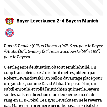
Bayer Leverkusen 2-4 Bayern Munich
e
e
Buts : S. Bender (63
) et Havertz (90
+5 sp) pour le Bayer
e
e
e
e
// Alaba (16
), Gnabry (24
) et Lewandowski (59
et 89
)
pour le Bayern
C’est le genre de situation où tout semble huilé. Un
coup franc plein axe, à dix-huit mètres, obtenu par
Robert Lewandowski. Un ballon davantage placé pour
un gaucher, comme David Alaba. Un pas d’élan, un
subtil enroulé, et voilà l’Autrichien qui met le Bayern
sur les rails, en direction d’un deuxième succès de
rang en DFB-Pokal. Le Bayer Leverkusen ne le reverra
pas. Mangée en première période, pas assez réaliste