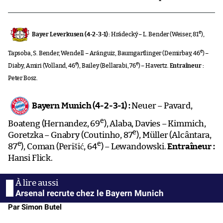
e
Bayer Leverkusen (4-2-3-1) :
Hrádecký – L. Bender (Weiser, 81
),
e
Tapsoba, S. Bender, Wendell – Aránguiz, Baumgartlinger (Demirbay, 46
) –
e
e
Diaby, Amiri (Volland, 46
), Bailey (Bellarabi, 76
) – Havertz.
Entraîneur :
Peter Bosz.
Bayern Munich (4-2-3-1) :
Neuer – Pavard,
e
Boateng (Hernandez, 69
), Alaba, Davies – Kimmich,
e
Goretzka – Gnabry (Coutinho, 87
), Müller (Alcântara,
e
e
87
), Coman (Perišić, 64
) – Lewandowski.
Entraîneur :
Hansi Flick.
Arsenal recrute chez le Bayern Munich
Par Simon Butel