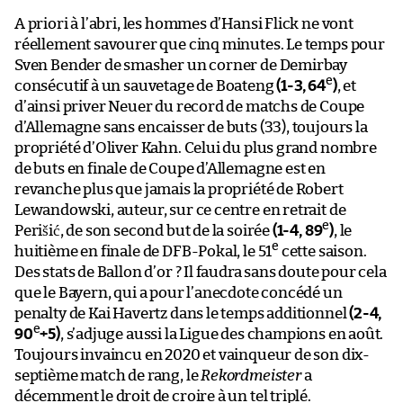
A priori à l’abri, les hommes d’Hansi Flick ne vont
réellement savourer que cinq minutes. Le temps pour
Sven Bender de smasher un corner de Demirbay
e
consécutif à un sauvetage de Boateng
(1-3, 64
)
, et
d’ainsi priver Neuer du record de matchs de Coupe
d’Allemagne sans encaisser de buts (33), toujours la
propriété d’Oliver Kahn. Celui du plus grand nombre
de buts en finale de Coupe d’Allemagne est en
revanche plus que jamais la propriété de Robert
Lewandowski, auteur, sur ce centre en retrait de
e
Perišić, de son second but de la soirée
(1-4, 89
)
, le
e
huitième en finale de DFB-Pokal, le 51
cette saison.
Des stats de Ballon d’or ? Il faudra sans doute pour cela
que le Bayern, qui a pour l’anecdote concédé un
penalty de Kai Havertz dans le temps additionnel
(2-4,
e
90
+5)
, s’adjuge aussi la Ligue des champions en août.
Toujours invaincu en 2020 et vainqueur de son dix-
septième match de rang, le
Rekordmeister
a
décemment le droit de croire à un tel triplé.