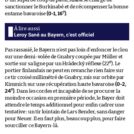
sanctionner le Burkinabé et de récompenser la bonne
e
entame bavaroise
(0-1, 16
)
.
Leroy Sané au Bayern, c’est officiel
Pas rassasié, le Bayern n’est pas loin d’enfoncer le clou
sur une demi-volée de Gnabry coupée par Müller et
e
sortie sur sa ligne par un Hrádecký réflexe (22
). Le
portier finlandais ne peut en revanche rien faire sur
ce tir croisé millimétré de Gnabry, mis sur orbite par
Kimmich sur une récupération haute bavaroise
(0-2,
e
24
)
. Dans les cordes et incapable de se procurer la
moindre occasion en première période, le Bayer doit
attendre le temps additionnel pour enfin cadrer une
tentative : un tir lointain de Lars Bender, sans danger
pour Neuer. Il en faut plus, beaucoup plus, pour faire
sourciller ce Bayern-là.