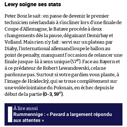
Lewy soigne ses stats
Peter Bosz le sait : en passe de devenir le premier
technicien néerlandais à s’incliner lors d’une finale de
Coupe d’Allemagne, le Batave procède à deux
changements dès la pause, dégainant Demirbay et
Volland. Mais rien n’y fait : servi sur un plateau par
Diaby, l’international allemand loupe le ballon au
point de penalty, manquant l’occasion de relancer une
e
finale jusque-là à sens unique (57
). Face au Bayern et
à ce prédateur de Robert Lewandowski, cela ne
pardonne pas. Surtout si votre gardien vous plante, à
l’image de Hrádecký, qui se troue complètement sur
une volée lointaine du Polonais, en échec depuis le
e
début de la partie
(0-3, 59
)
.
Rummennige : « Pavard a largement répondu
aux attentes »