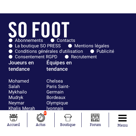
Abonnements
Contacts
La boutique SO PRESS
Mentions légales
Conditions générales d'utilisation
Publicité
Consentement RGPD
Recrutement
Joueurs en
Équipes en
tendance
tendance
Mohamed
Chelsea
Salah
Paris Saint-
Mykhailo
Germain
Mudryk
Bordeaux
Neymar
Olympique
Khalis Merah
lyonnais
Loïs Openda
FIFA
10
Moussa
Real Madrid
Niakhaté
RC Strasbourg
Accueil
Actus
Boutique
Forum
Menu
Nicolás
AC Milan
Tagliafico
France