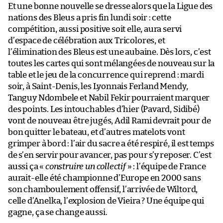
Et une bonne nouvelle se dresse alors que la Ligue des
nations des Bleus a pris fin lundi soir : cette
compétition, aussi positive soit elle, aura servi
d’espace de célébration aux Tricolores, et
l’élimination des Bleus est une aubaine. Dès lors, c’est
toutes les cartes qui sont mélangées de nouveau sur la
table et le jeu de la concurrence qui reprend : mardi
soir, à Saint-Denis, les Lyonnais Ferland Mendy,
Tanguy Ndombele et Nabil Fekir pourraient marquer
des points. Les intouchables d’hier (Pavard, Sidibé)
vont de nouveau être jugés, Adil Rami devrait pour de
bon quitter le bateau, et d’autres matelots vont
grimper à bord : l’air du sacre a été respiré, il est temps
de s’en servir pour avancer, pas pour s’y reposer. C’est
aussi ça «
construire un collectif
» : l’équipe de France
aurait-elle été championne d’Europe en 2000 sans
son chamboulement offensif, l’arrivée de Wiltord,
celle d’Anelka, l’explosion de Vieira ? Une équipe qui
gagne, ça se change aussi.