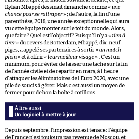
Kylian Mbappé dessinait dimanche comme «
une
chance pour se rattraper
» ; de l’autre, la fin d’une
parenthèse, 2018, une année exceptionnelle qui aura
vu cette équipe monter sur le toit du monde. Alors,
que faire ? Quel est l’objectif ? Puisqu’il n’y a «
rien à
tirer
» du revers de Rotterdam, Mbappé, dix-neuf
piges, a appelé ses partenaires à sortir «
un match
plein
» et à offrir «
leur meilleur visage
» . C’est un
minimum, pour éviter de laisser une tache sur la fin
de l’année civile et de repartir en mars, à l’heure
d’attaquer les éliminatoires de l’Euro 2020, avec une
pile de soucis à gérer. Mais c’est aussi un moyen de
fermer pour de bon la boîte à cotillons.
Un logiciel à mettre à jour
Depuis septembre, l’impression est tenace : l’équipe
de France n’est toujours pas revenue de Moscou, et