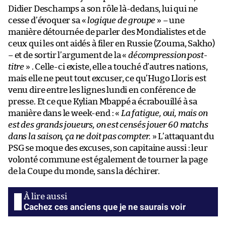
Didier Deschamps a son rôle là-dedans, lui qui ne
cesse d’évoquer sa «
logique de groupe
» – une
manière détournée de parler des Mondialistes et de
ceux qui les ont aidés à filer en Russie (Zouma, Sakho)
– et de sortir l’argument de la «
décompression post-
titre
» . Celle-ci existe, elle a touché d’autres nations,
mais elle ne peut tout excuser, ce qu’Hugo Lloris est
venu dire entre les lignes lundi en conférence de
presse. Et ce que Kylian Mbappé a écrabouillé à sa
manière dans le week-end : «
La fatigue, oui, mais on
est des grands joueurs, on est censés jouer 60 matchs
dans la saison, ça ne doit pas compter.
» L’attaquant du
PSG se moque des excuses, son capitaine aussi : leur
volonté commune est également de tourner la page
de la Coupe du monde, sans la déchirer.
Cachez ces anciens que je ne saurais voir