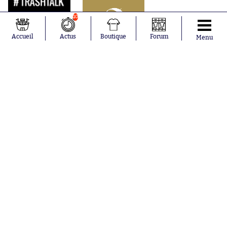
10
Accueil
Actus
Boutique
Forum
Menu
Abonnements
Contacts
La boutique SO PRESS
Mentions légales
Conditions générales d'utilisation
Publicité
Consentement RGPD
Recrutement
Joueurs en
Équipes en
tendance
tendance
Mohamed
Chelsea
Salah
Paris Saint-
Mykhailo
Germain