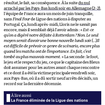
résultat, le fait, sa conséquence. À la suite
du nul
arraché par les Pays-Bas lundi soir en Allemagne (2-2)
,
l’équipe de France aura un mois de juin tranquille,
sans
Final Four
de Ligue des nations à disputer au
Portugal. Ça, lundi après-midi, Lloris ne le savait pas
encore, mais il semblait déjà l’avoir admis : «
Est-ce
qu’on a digéré notre défaite à Rotterdam ? Non. Le seul
moyen serait d’avoir une bonne nouvelle lundi soir.
(…)
Il
est difficile de prévoir ce genre de scénario, encore plus
quand les matchs ont de l’importance. En fait, c’est
tombé au plus mauvais moment.
» La seconde : le foot,
le jeu et le respect du jeu, ce que le capitaine des Bleus
doit assumer pour les autres avant chaque rencontre
et ce dont il a été la victime principale vendredi soir,
aux Pays-Bas, où il a dû sortir neuf arrêts décisifs, un
record sur la dernière décennie.
La France éliminée de la Ligue des nations