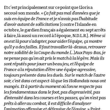
Et c’est principalement sur ce point que Lloris a
secoué son monde. «
Ça fait pas mal d’années que je
suis en équipe de France et je n’avais pas l’habitude
d’avoir autant de sollicitations
[contre l’Islande en
octobre, le gardien français a également eu sept arrêts
à faire, là aussi un record à l’époque, N.D.L.R.]
. Même si
on est là pour s’adapter, pour aider l’équipe, ça montre
qu’il y a des failles. Il faut travailler là-dessus, retrouver
notre solidité de la Coupe du monde.
(…)
Aux Pays-Bas, je
ne pense pas qu’on ait pris le match à la légère. Mais ils
sont réputés pour jouer un beau jeu, et l’équipe de
France a la réputation d’être une équipe agressive,
toujours présente dans les duels. Sur le match de l’autre
soir, c’est dans cet aspect-là que les Hollandais nous ont
mangés. Et à partir du moment où l’on ne respecte pas
les fondamentaux dans le foot, pas d’agressivité, pas
d’intensité dans les courses et les passes, qu’on n’est pas
prêts à aller au combat, il est difficile d’analyser
l’animation offensive et défensive de l’équipe.
» Point