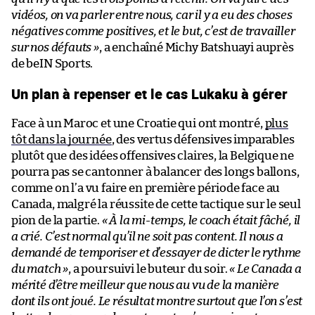
vidéos, on va parler entre nous, car il y a eu des choses
négatives comme positives, et le but, c’est de travailler
sur nos défauts »
, a enchaîné Michy Batshuayi auprès
de beIN Sports.
Un plan à repenser et le cas Lukaku à gérer
Face à un Maroc et une Croatie qui ont montré,
plus
tôt dans la journée
, des vertus défensives imparables
plutôt que des idées offensives claires, la Belgique ne
pourra pas se cantonner à balancer des longs ballons,
comme on l’a vu faire en première période face au
Canada, malgré la réussite de cette tactique sur le seul
pion de la partie.
« À la mi-temps, le coach était fâché, il
a crié. C’est normal qu’il ne soit pas content. Il nous a
demandé de temporiser et d’essayer de dicter le rythme
du match »
, a poursuivi le buteur du soir.
« Le Canada a
mérité d’être meilleur que nous au vu de la manière
dont ils ont joué. Le résultat montre surtout que l’on s’est