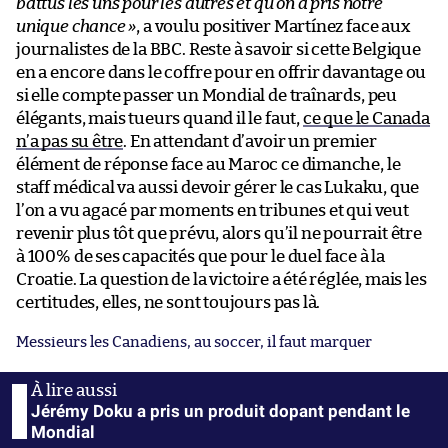
battus les uns pour les autres et qu’on a pris notre
unique chance »
, a voulu positiver Martínez face aux
journalistes de la BBC. Reste à savoir si cette Belgique
en a encore dans le coffre pour en offrir davantage ou
si elle compte passer un Mondial de traînards, peu
élégants, mais tueurs quand il le faut,
ce que le Canada
n’a pas su être
. En attendant d’avoir un premier
élément de réponse face au Maroc ce dimanche, le
staff médical va aussi devoir gérer le cas Lukaku, que
l’on a vu agacé par moments en tribunes et qui veut
revenir plus tôt que prévu, alors qu’il ne pourrait être
à 100% de ses capacités que pour le duel face à la
Croatie. La question de la victoire a été réglée, mais les
certitudes, elles, ne sont toujours pas là.
Messieurs les Canadiens, au soccer, il faut marquer
Jérémy Doku a pris un produit dopant pendant le
Mondial