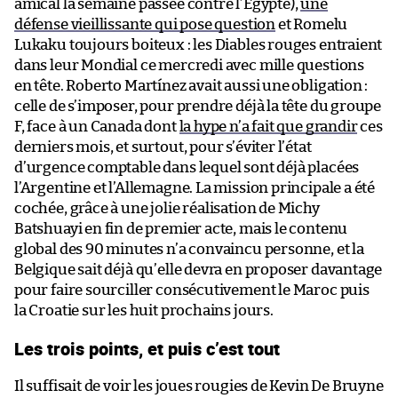
amical la semaine passée contre l’Égypte),
une
défense vieillissante qui pose question
et Romelu
Lukaku toujours boiteux : les Diables rouges entraient
dans leur Mondial ce mercredi avec mille questions
en tête. Roberto Martínez avait aussi une obligation :
celle de s’imposer, pour prendre déjà la tête du groupe
F, face à un Canada dont
la hype n’a fait que grandir
ces
derniers mois, et surtout, pour s’éviter l’état
d’urgence comptable dans lequel sont déjà placées
l’Argentine et l’Allemagne. La mission principale a été
cochée, grâce à une jolie réalisation de Michy
Batshuayi en fin de premier acte, mais le contenu
global des 90 minutes n’a convaincu personne, et la
Belgique sait déjà qu’elle devra en proposer davantage
pour faire sourciller consécutivement le Maroc puis
la Croatie sur les huit prochains jours.
Les trois points, et puis c’est tout
Il suffisait de voir les joues rougies de Kevin De Bruyne