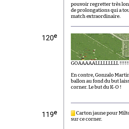
pouvoir regretter très l
de prolongations qui a t
match extraordinaire.
e
120
GOAAAAALLLLLLLLL !!!!!
En contre, Gonzalo Martine
ballon au fond du but lais
corner. Le but du K-O !
e
119
Carton jaune pour Milto
sur ce corner.