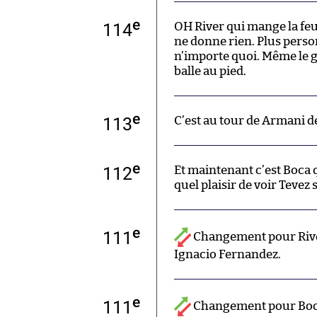
e
114
OH River qui mange la feui
ne donne rien. Plus perso
n’importe quoi. Même le g
balle au pied.
e
113
C’est au tour de Armani d
e
112
Et maintenant c’est Boca q
quel plaisir de voir Tevez 
e
111
Changement pour Rive
Ignacio Fernandez.
e
111
Changement pour Boca