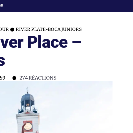
ne
TOUR
RIVER PLATE-BOCA JUNIORS
iver Place –
s
59
274
RÉACTIONS