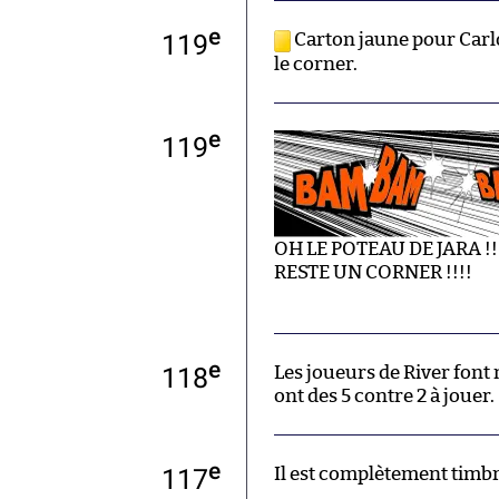
e
119
Carton jaune pour Carlo
le corner.
e
119
OH LE POTEAU DE JARA !!
RESTE UN CORNER !!!!
e
118
Les joueurs de River font 
ont des 5 contre 2 à jouer.
e
117
Il est complètement timb