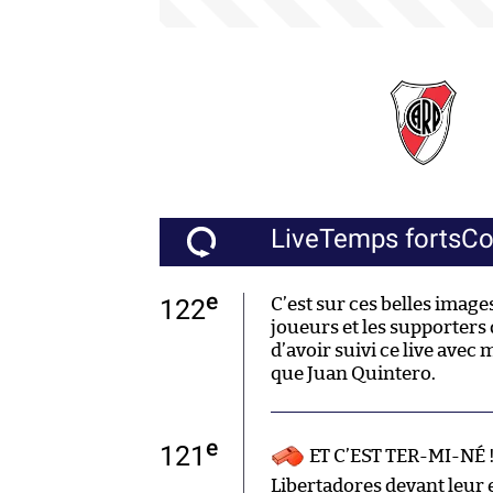
Live
Temps forts
C
e
122
C’est sur ces belles images
joueurs et les supporters 
d’avoir suivi ce live avec
que Juan Quintero.
e
121
ET C’EST TER-MI-NÉ !!
Libertadores devant leur 