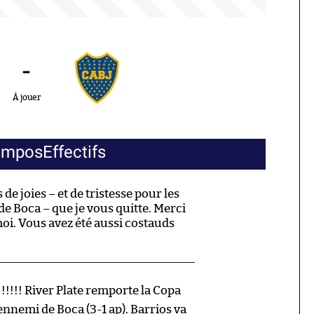
-
À jouer
ompos
Effectifs
 de joies – et de tristesse pour les
de Boca – que je vous quitte. Merci
 moi. Vous avez été aussi costauds
!!!! River Plate remporte la Copa
ennemi de Boca (3-1 ap). Barrios va