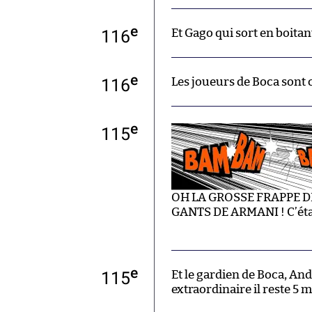
e
116
Et Gago qui sort en boitant
e
116
Les joueurs de Boca sont
e
115
OH LA GROSSE FRAPPE D
GANTS DE ARMANI ! C’était
e
115
Et le gardien de Boca, And
extraordinaire il reste 5 