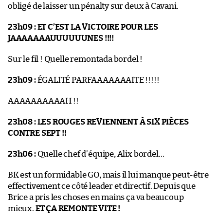
obligé de laisser un pénalty sur deux à Cavani.
23h09 :
ET C’EST LA VICTOIRE POUR LES
JAAAAAAAUUUUUUNES !!!!
Sur le fil ! Quelle remontada bordel !
23h09 :
ÉGALITÉ PARFAAAAAAAITE !!!!!
AAAAAAAAAAH !!
23h08 :
LES ROUGES REVIENNENT À SIX PIÈCES
CONTRE SEPT !!
23h06 :
Quelle chef d’équipe, Alix bordel…
BK est un formidable GO, mais il lui manque peut-être
effectivement ce côté leader et directif. Depuis que
Brice a pris les choses en mains ça va beaucoup
mieux.
ET ÇA REMONTE VITE !