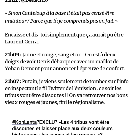
21h12 : @Dedech57
«
Sinon Canteloup à la base il était pas censé être
imitateur ? Parce que là je comprends pas en fait.
»
Encaisse et dis-toi simplement que ça aurait pu être
Laurent Gerra.
21h09 :
Jaune et rouge, sang et or… On est à deux
doigts de voir Denis débarquer avec un maillot de
Yohan Demont pour annoncer l’épreuve de confort.
21h07 :
Putain, je viens seulement de tomber sur l’info
en inspectant le fil Twitter de l’émission : ce soir les
tribus vont être dissoutes !! On va retrouver nos bons
vieux rouges et jaunes, fini le régionalisme.
#KohLanta
?EXCLU? »Les 4 tribus vont être
dissoutes et laisser place aux deux couleurs
historiques : les jaunes et les rouges. »?