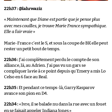
22h37 :
@lahrwaziz
«
Maintenant que Diane est partie que je pense plus
avec mes couilles, je trouve Marie France sympathique.
Elle a l’air vraie
»
Marie-France c’est le S, et sous la coupe de BK elle peut
rester un petit bout de temps.
22h36 :
J’ai complètement perdu le compte de son
alliance, là, au Adrien. J’ai pas vu un gars se
compliquer la vie à ce point depuis qu’Emery a mis Lo
Celso en 6 face au Real.
22h35 :
Et pendant ce temps-là, Garry Kasparov
avance son pion en D4.
22h34 :
«
Ivre, il se balade nu dans la rue avec un fouet
en se faisait appeler Indiana Jones
»