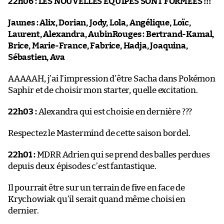
22h06 :
LES NOUVELLES ÉQUIPES SONT FORMÉES !!!
Jaunes : Alix, Dorian, Jody, Lola, Angélique, Loïc,
Laurent, Alexandra, AubinRouges : Bertrand-Kamal,
Brice, Marie-France, Fabrice, Hadja, Joaquina,
Sébastien, Ava
AAAAAH, j’ai l’impression d’être Sacha dans Pokémon
Saphir et de choisir mon starter, quelle excitation.
22h03 :
Alexandra qui est choisie en dernière ???
Respectez le Mastermind de cette saison bordel.
22h01 :
MDRR Adrien qui se prend des balles perdues
depuis deux épisodes c’est fantastique.
Il pourrait être sur un terrain de five en face de
Krychowiak qu’il serait quand même choisi en
dernier.