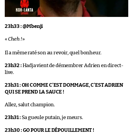
23h33 :
@Mbenji
«
Cheh !
»
Il a même raté son au revoir, quel bonheur.
23h32 :
Hadja vient de démembrer Adrien en direct-
live.
23h31 :
OH COMME C’EST DOMMAGE, C’EST ADRIEN
QUI SE PREND LA SAUCE !
Allez, salut champion.
23h31 :
Sa gueule putain, je meurs.
23h30 :
GO POUR LE DÉPOUILLEMENT !