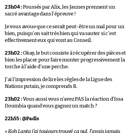
23h04 :
Poussés par Alix, les Jaunes prennent un
sacré avantage dans l’épreuve !
Je vous avoue que ce serait peut-être un mal pour un
bien, puisqu’on sait très bien qui va sauter si c’est
effectivement eux qui vont au Conseil.
23h02 :
Okay, le but consiste à récupérer des pièces et
bien les placer pour faire monter progressivement la
torche à l’aide d’une perche.
J’ai l’impression de lire les règles de la Ligue des
Nations putain, je comprends R.
23h02 :
Vous aussi vous n’avez PAS la réaction d’Issa
Doumbia quand vous gagnez un match ?
22h55 : @Padls
«
Koh Lanta j’ai toujours trouvé ça nul. J’avais jamais