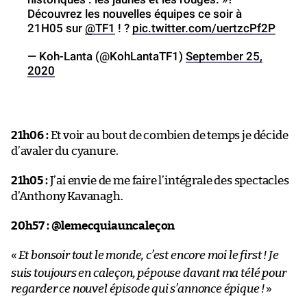
Découvrez les nouvelles équipes ce soir à
21H05 sur
@TF1
! ?
pic.twitter.com/uertzcPf2P
— Koh-Lanta (@KohLantaTF1)
September 25,
2020
21h06 :
Et voir au bout de combien de temps je décide
d’avaler du cyanure.
21h05 :
J’ai envie de me faire l’intégrale des spectacles
d’Anthony Kavanagh.
20h57 : @lemecquiauncaleçon
«
Et bonsoir tout le monde, c’est encore moi le first ! Je
suis toujours en caleçon, pépouse davant ma télé pour
regarder ce nouvel épisode qui s’annonce épique !
»