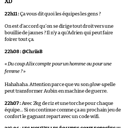
XD
22h11 :
Ça vous dit quoi les équipes les gens ?
On est d’accord qu’on se dirige tout droit vers une
bouillie de jaunes ? Il n’y a qu’Adrien qui peut faire
foirer tout ça.
22h08 :
@ChriisB
«
Du coup Alix compte pour un homme ou pour une
femme ?
»
Hahahaha. Attention parce que vu son
glow-up
elle
peut transformer Aubin en machine de guerre.
22h07 :
Avec 2kg de riz et une torche pour chaque
équipe… Si on continue comme ça au prochain jeu de
confort le gagnant repart avec un code wifi.