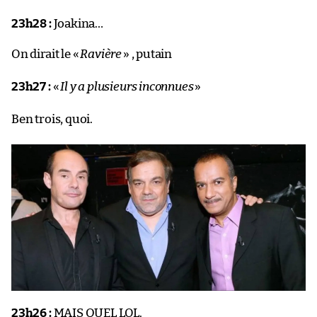
23h28 :
Joakina…
On dirait le «
Ravière
» , putain
23h27 :
«
Il y a plusieurs inconnues
»
Ben trois, quoi.
23h26 :
MAIS QUEL LOL.