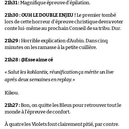
21h31 :
Magnifique épreuve d’épilation.
21h30 :
OUH LE DOUBLE ENJEU !
Le premier tombé
lors de cette horreur d’épreuve christique devra voter
conte lui-même au prochain Conseil de sa tribu. Dur.
21h29 :
Horrible explication d’Aubin. Dans cinq
minutes on les ramasse à la petite cuillère.
21h28 :
@Esse aime cé
«
Salut les kohlantix, réunification ça mérite un live
après deux semaines en replay.
»
Kikou.
21h27 :
Bon, on quitte les Bleus pour retrouver tout le
monde à l’épreuve de confort.
À quatre les Violets font clairement pitié, par contre.