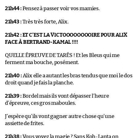
21h44 :
Pensez à passer voir vos mamies.
21h43 :
Très très forte, Alix.
21h42 :
ET C’EST LA VICTOOOOOOOOIRE POUR ALIX
FACE À BERTRAND-KAMAL !!!!
QUELLE ÉPREUVE DE TARÉS ! Et les Bleus qui me
ferment ma bouche, posément.
21h40 :
Alix elle a autant les bras tendus que moi le dos
droit quand je fais la planche.
21h39 :
Bordel mais ils vont dépasser l’heure
d’épreuve, ces gros maboules.
J’espère qu’ils vont gagner autre chose qu’une
assiette de frites.
21h38 :
Vous voyez la magie ? Sans Koh-Lanta on