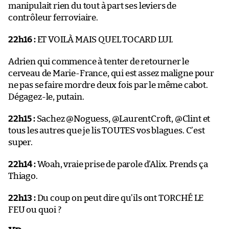
manipulait rien du tout à part ses leviers de
contrôleur ferroviaire.
22h16 :
ET VOILÀ MAIS QUEL TOCARD LUI.
Adrien qui commence à tenter de retourner le
cerveau de Marie-France, qui est assez maligne pour
ne pas se faire mordre deux fois par le même cabot.
Dégagez-le, putain.
22h15 :
Sachez @Noguess, @LaurentCroft, @Clint et
tous les autres que je lis TOUTES vos blagues. C’est
super.
22h14 :
Woah, vraie prise de parole d’Alix. Prends ça
Thiago.
22h13 :
Du coup on peut dire qu’ils ont TORCHÉ LE
FEU ou quoi ?