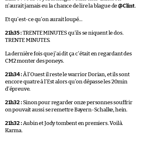
n’aurait jamais eu la chance de lire la blague de
@Clint
.
Et qu’est-ce qu’on aurait loupé…
21h35 :
TRENTE MINUTES qu’ils se niquent le dos.
TRENTE MINUTES.
La dernière fois que j’ai dit ça c’était en regardant des
CM2 monter des poneys.
21h34 :
À l’Ouest il reste le warrior Dorian, et ils sont
encore quatre à l’Est alors qu’on dépasse les 20min
d’épreuve.
21h32 :
Sinon pour regarder onze personnes souffrir
on pouvait aussi se remettre Bayern-Schalke, hein.
21h32 :
Aubin et Jody tombent en premiers. Voilà.
Karma.