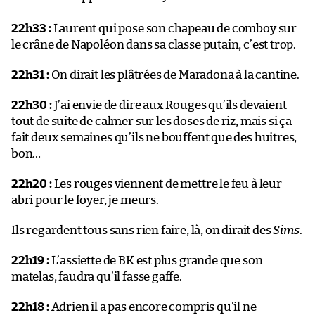
22h33 :
Laurent qui pose son chapeau de comboy sur
le crâne de Napoléon dans sa classe putain, c’est trop.
22h31 :
On dirait les plâtrées de Maradona à la cantine.
22h30 :
J’ai envie de dire aux Rouges qu’ils devaient
tout de suite de calmer sur les doses de riz, mais si ça
fait deux semaines qu’ils ne bouffent que des huitres,
bon…
22h20 :
Les rouges viennent de mettre le feu à leur
abri pour le foyer, je meurs.
Ils regardent tous sans rien faire, là, on dirait des
Sims
.
22h19 :
L’assiette de BK est plus grande que son
matelas, faudra qu’il fasse gaffe.
22h18 :
Adrien il a pas encore compris qu’il ne