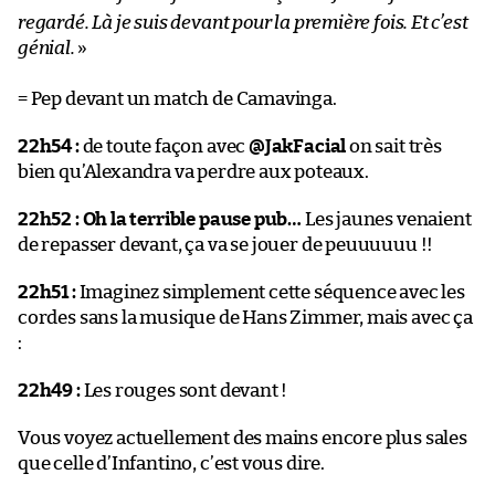
regardé. Là je suis devant pour la première fois. Et c’est
génial.
»
= Pep devant un match de Camavinga.
22h54 :
de toute façon avec
@JakFacial
on sait très
bien qu’Alexandra va perdre aux poteaux.
22h52 :
Oh la terrible pause pub…
Les jaunes venaient
de repasser devant, ça va se jouer de peuuuuuu !!
22h51 :
Imaginez simplement cette séquence avec les
cordes sans la musique de Hans Zimmer, mais avec ça
:
22h49 :
Les rouges sont devant !
Vous voyez actuellement des mains encore plus sales
que celle d’Infantino, c’est vous dire.