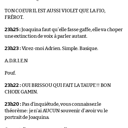
TON COEUR IL EST AUSSI VIOLET QUE LA FIO,
FRÉROT.
23h25 :
Joaquina faut qu’elle fasse gaffe, elle va choper
une extinction de voix à parler autant.
23h23 :
Virez-moi Adrien. Simple. Basique.
A.D.R.I.E.N
Pouf.
23h22 :
OUI BRISSOU QUI FAIT LA TAUPE !! BON
CHOIX GAMIN.
23h20 :
Pas d’inquiétude, vous connaissez le
théorème : je n’ai AUCUN souvenir d’avoir vu le
portrait de Joaquina.