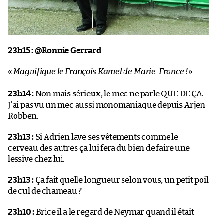
23h15 : @Ronnie Gerrard
«
Magnifique le François Kamel de Marie-France !
»
23h14 :
Non mais sérieux, le mec ne parle QUE DE ÇA.
J’ai pas vu un mec aussi monomaniaque depuis Arjen
Robben.
23h13 :
Si Adrien lave ses vêtements comme le
cerveau des autres ça lui fera du bien de faire une
lessive chez lui.
23h13 :
Ça fait quelle longueur selon vous, un petit poil
de cul de chameau ?
23h10 :
Brice il a le regard de Neymar quand il était