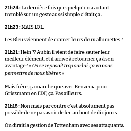
21h24 :
La dernière fois que quelqu’un a autant
tremblé sur un geste aussi simple c’était ça :
21h23 :
MAIS LOL.
Les Bleus viennent de cramer leurs deux allumettes ?
21h21 :
Hein ?? Aubin il vient de faire sauter leur
meilleur élément, et il arrive à retourner ça à son
avantage ? «
On se reposait trop sur lui, ça va nous
permettre de nous libérer.
»
Mais frère, ça marche que avec Benzema pour
Griezmann en EDF, ça. Pas ailleurs.
21h18 :
Non mais par contre c’est absolument pas
possible de ne pas avoir de feu au bout de dix jours.
On dirait la gestion de Tottenham avec ses attaquants.