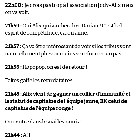
22h00 :
Je crois pas trop à l’association Jody-Alix mais
on va voir.
21h59 :
Oui Alix qui va chercher Dorian ! C’est bel
esprit de compétitrice, ça, on aime.
21h57 :
Ça va être intéressant de voir si les tribus vont
naturellement plus ou moins se reformer ou pas…
21h56 :
Hopopop, on est de retour !
Faites gaffe les retardataires.
21h45 :
Alix vient de gagner un collier d’immunité et
le statut de capitaine de l’équipe jaune, BK celui de
capitaine de l’équipe rouge !
On rentre dans le vrai les zamis !
21h44 :
AH !