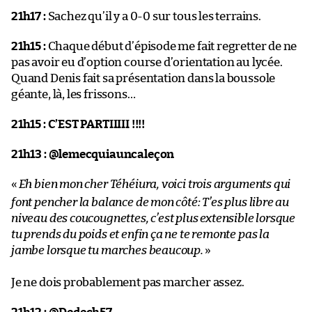
21h17 :
Sachez qu’il y a 0-0 sur tous les terrains.
21h15 :
Chaque début d’épisode me fait regretter de ne
pas avoir eu d’option course d’orientation au lycée.
Quand Denis fait sa présentation dans la boussole
géante, là, les frissons…
21h15 :
C’EST PARTIIIII !!!!
21h13 : @lemecquiauncaleçon
«
Eh bien mon cher Téhéiura, voici trois arguments qui
font pencher la balance de mon côté: T’es plus libre au
niveau des coucougnettes, c’est plus extensible lorsque
tu prends du poids et enfin ça ne te remonte pas la
jambe lorsque tu marches beaucoup.
»
Je ne dois probablement pas marcher assez.