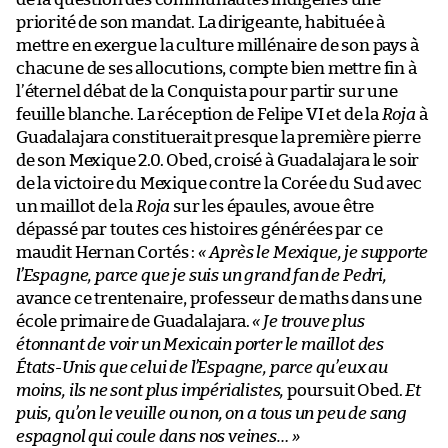
priorité de son mandat. La dirigeante, habituée à
mettre en exergue la culture millénaire de son pays à
chacune de ses allocutions, compte bien mettre fin à
l’éternel débat de la Conquista pour partir sur une
feuille blanche. La réception de Felipe VI et de la
Roja
à
Guadalajara constituerait presque la première pierre
de son Mexique 2.0. Obed, croisé à Guadalajara le soir
de la victoire du Mexique contre la Corée du Sud avec
un maillot de la
Roja
sur les épaules, avoue être
dépassé par toutes ces histoires générées par ce
maudit Hernan Cortés :
«
Après le Mexique, je supporte
l’Espagne, parce que je suis un grand fan de Pedri,
avance ce trentenaire, professeur de maths dans une
école primaire de Guadalajara.
«
Je trouve plus
étonnant de voir un Mexicain porter le maillot des
États-Unis que celui de l’Espagne, parce qu’eux au
moins, ils ne sont plus impérialistes,
poursuit Obed.
Et
puis, qu’on le veuille ou non, on a tous un peu de sang
espagnol qui coule dans nos veines…
»