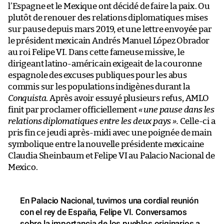
l’Espagne et le Mexique ont décidé de faire la paix. Ou
plutôt de renouer des relations diplomatiques mises
sur pause depuis mars 2019, et une lettre envoyée par
le président mexicain Andrés Manuel López Obrador
au roi Felipe VI. Dans cette fameuse missive, le
dirigeant latino-américain exigeait de la couronne
espagnole des excuses publiques pour les abus
commis sur les populations indigènes durant la
Conquista
. Après avoir essuyé plusieurs refus, AMLO
finit par proclamer officiellement
«
une pause dans les
relations diplomatiques entre les deux pays
»
.
Celle-ci a
pris fin ce jeudi après-midi avec une poignée de main
symbolique entre la nouvelle présidente mexicaine
Claudia Sheinbaum et Felipe VI au Palacio Nacional de
Mexico.
En Palacio Nacional, tuvimos una cordial reunión
con el rey de España, Felipe VI. Conversamos
sobre la importancia de los pueblos originarios a