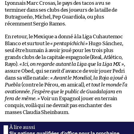
Lyonnais Marc Crosas, le pays des tacos a vu se
terminer dans ses clubs des joueurs de la taille de
Butragueño, Michel, Pep Guardiola, ou plus
récemment Sergio Ramos.
En retour, le Mexique a donné à la Liga Cuhautemoc
Blanco et surtout le
« pentapichichi »
Hugo Sánchez,
seul être humain à avoir joué pour les trois plus
grands clubs de la capitale espagnole (Real, Atlético,
Rayo).
«
Ici, on regarde autant la Liga que la Liga MX
»
,
assure Obed, qui se ravit d’avance de voir jouer Pedri
dans sa ville natale :
«
Avant le Mondial, la Roja a joué à
Puebla
(contre le Pérou, en amical)
, et tout le monde l’a
ovationnée. J’espère que le public de Guadalajara en
fera de même.
»
Voir un Espagnol jouer en terrain
conquis, voilà qui ne devrait pas enchanter des
masses Claudia Sheinbaum.
Six nations qualifiées d’office pour la prochaine