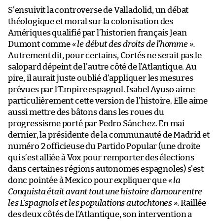
S’ensuivit la controverse de Valladolid, un débat
théologique et moral sur la colonisation des
Amériques qualifié par l’historien français Jean
Dumont comme
«
le début des droits de l’homme
»
.
Autrement dit, pour certains, Cortés ne serait pas le
salopard dépeint de l’autre côté de l’Atlantique. Au
pire, il aurait juste oublié d’appliquer les mesures
prévues par l’Empire espagnol. Isabel Ayuso aime
particulièrement cette version de l’histoire. Elle aime
aussi mettre des bâtons dans les roues du
progressisme porté par Pedro Sánchez. En mai
dernier, la présidente de la communauté de Madrid et
numéro 2 officieuse du Partido Popular (une droite
qui s’est alliée à Vox pour remporter des élections
dans certaines régions autonomes espagnoles) s’est
donc pointée à Mexico pour expliquer que
«
la
Conquista était avant tout une histoire d’amour entre
les Espagnols et les populations autochtones
»
.
Raillée
des deux côtés de l’Atlantique, son intervention a