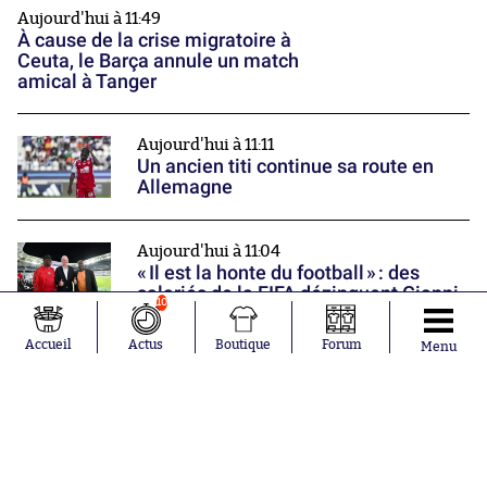
Aujourd'hui à 11:49
À cause de la crise migratoire à
Ceuta, le Barça annule un match
amical à Tanger
Aujourd'hui à 11:11
Un ancien titi continue sa route en
Allemagne
Aujourd'hui à 11:04
« Il est la honte du football » : des
salariés de la FIFA dézinguent Gianni
10
Infantino
Nos partenaires
Accueil
Actus
Boutique
Forum
Menu