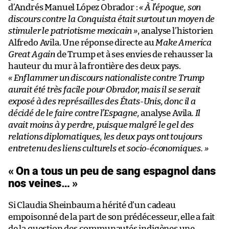
d’Andrés Manuel López Obrador :
« À
l’époque, son
discours contre la Conquista était surtout un moyen de
stimuler le patriotisme mexicain
»
, analyse l’historien
Alfredo Avila. Une réponse directe au
Make America
Great Again
de Trump et à ses envies de rehausser la
hauteur du mur à la frontière des deux pays.
«
Enflammer un discours nationaliste contre Trump
aurait été très facile pour Obrador, mais il se serait
exposé à des représailles des États-Unis, donc il a
décidé de le faire contre l’Espagne,
analyse Avila
. Il
avait moins à y perdre, puisque malgré le gel des
relations diplomatiques, les deux pays ont toujours
entretenu des liens culturels et socio-économiques.
»
« On a tous un peu de sang espagnol dans
nos veines… »
Si Claudia Sheinbaum a hérité d’un cadeau
empoisonné de la part de son prédécesseur, elle a fait
de la question des communautés indigènes une