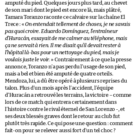
amputé du pied. Quelques jours plus tard, au chevet
de son mari dont le pied est encore là, mais plâtré,
Tamara Toranzo raconte ce calvaire sur la chaîne El
Trece : «
On entendait tellement de choses, je ne savais
pas quoi croire. Eduardo Domínguez, l’entraîneur
d’Huracán, essayait de me calmer au téléphone, mais
ça ne servait à rien. Il me disait qu’il devait rester à
l’hôpital là-bas pour un nettoyage du pied, mais je
voulais juste le voir.
» Contrairement à ce que la presse
annonce, Toranzo n’a pas perdu l’usage de son pied,
mais a bel et bien été amputé de quatre orteils.
Mendoza, lui, a dû être opéré à plusieurs reprises du
talon. Plus d’un mois après l’accident, l’équipe
d’Huracán a retrouvé les terrains, la victoire – comme
lors de ce match qui entrera certainement dans
l’histoire contre le rival éternel de San Lorenzo -, et
ses deux blessés graves dont le retour au club fut
plutôt très rapide. Ce qui pose une question : comment
fait-on pour se relever aussi fort d’un tel choc ?