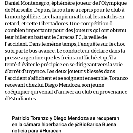
Daniel Montenegro, éphémère joueur de l’Olympique
de Marseille. Depuis, la routine a repris pour le club à
la montgolfière. Le championnat local, les matchs en
retard, et cette Libertadores. Une compétition ô
combien importante pour des joueurs qui ont obtenu
leur billet en battant le Caracas FC, la veille de
l’accident. Dans le même temps, l’enquête sur le choc
subi par le bus avance. Le conducteur déclare dans la
presse argentine que les freins ont lâché et qu’il a
tenté d’éviter le précipice en se dirigeant vers la voie
d’arrêt d’urgence. Les deux joueurs blessés dans
l’accident s’affichent et se soignent ensemble, Toranzo
recevant chez lui Diego Mendoza, son jeune
coéquipier qui venait d’arriver au club en provenance
d’Estudiantes.
Patricio Toranzo y Diego Mendoza se recuperan
en la cámara hiperbarica de
@BioBarica
Buena
noticia para
#Huracan