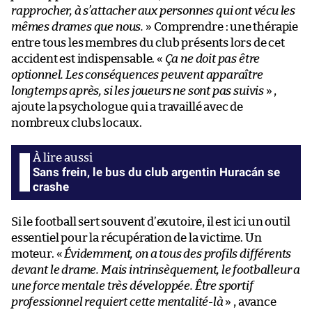
rapprocher, à s’attacher aux personnes qui ont vécu les
mêmes drames que nous.
» Comprendre : une thérapie
entre tous les membres du club présents lors de cet
accident est indispensable. «
Ça ne doit pas être
optionnel. Les conséquences peuvent apparaître
longtemps après, si les joueurs ne sont pas suivis
» ,
ajoute la psychologue qui a travaillé avec de
nombreux clubs locaux.
Sans frein, le bus du club argentin Huracán se
crashe
Si le football sert souvent d’exutoire, il est ici un outil
essentiel pour la récupération de la victime. Un
moteur. «
Évidemment, on a tous des profils différents
devant le drame. Mais intrinsèquement, le footballeur a
une force mentale très développée. Être sportif
professionnel requiert cette mentalité-là
» , avance