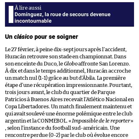
Domínguez, la roue de secours devenue
incontournable
Un
clásico
pour se soigner
Le 27 février, à peine dix-sept jours après l’accident,
Huracán retrouve son stade en championnat. Dans
son enceinte du Duco, le
Globo
affronte San Lorenzo.
À dix et dans le temps additionnel, Huracán accroche
un match nul (1-1) grâce au but d’Ábila. La première
étape d’une récupération impressionnante. Pourtant,
trois jours avant, le club du quartier de Parque
Patricios à Buenos Aires recevait l’Atlético Nacional en
Copa Libertadores. Un match finalement maintenu et
qui avait soulevé une énorme polémique entre le club
argentin et la CONMEBOL. «
Impossible de le reporter
»
, selon l’instance du football sud-américain. Une
rencontre perdue (0-2) par le club où évolue encore