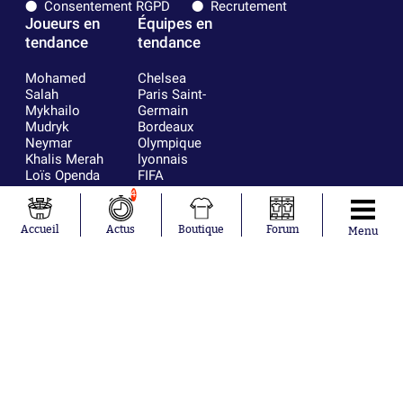
Consentement RGPD
Recrutement
Joueurs en
Équipes en
tendance
tendance
Mohamed
Chelsea
Salah
Paris Saint-
Mykhailo
Germain
Mudryk
Bordeaux
Neymar
Olympique
Khalis Merah
lyonnais
Loïs Openda
FIFA
Moussa
Real Madrid
4
Niakhaté
RC Strasbourg
Nicolás
AC Milan
Accueil
Actus
Boutique
Forum
Menu
Tagliafico
France
Pavel Šulc
RC Lens
Josh Maja
Gauthier Hein