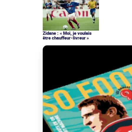
Zidane : « Moi, je voulais
être chauffeur-livreur »