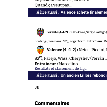
Quand ça veut pas…
Valence achète finaleme
Levante (4-4-2) :
Oier – Coke, Sergio Postigo 
e
Boateng (Dwamena, 69
), Roger Martí.
Entraîneur :
Pa
Valence (4-4-2) :
Neto – Piccini, 
e
82
), Parejo, Wass, Cheryshev (Ferrán 
Entraîneur :
Marcelino.
Résultats et classement de Liga
Un ancien Lillois rebondi
JB
Commentaires