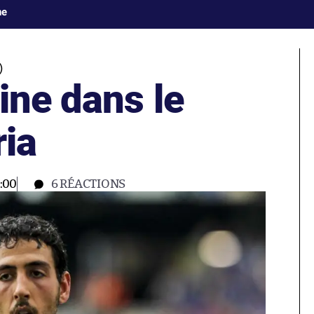
ne
)
ine dans le
ria
:00
6
RÉACTIONS