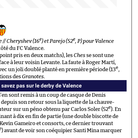
e
e
e // Cheryshev (16
) et Parejo (52
, P) pour Valence
côté du FC Valence.
point pris en deux matchs), les
Ches
se sont une
 face à leur voisin Levante. La faute à Roger Martí,
e
c un joli doublé planté en première période (13
,
tions des
Granotes
.
savez pas sur le derby de Valence
’en sont remis à un coup de casque de Denis
 depuis son retour sous la liquette de la chauve-
e
buteur sur un péno obtenu par Carlos Soler (52
). En
nt à dix en fin de partie (une double biscotte de
 à Kevin Gameiro et consorts, ce dernier trouvant
e
) avant de voir son coéquipier Santi Mina marquer