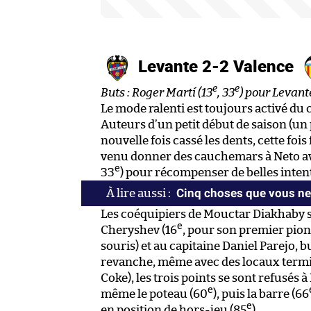
Levante 2-2 Valence
e
e
Buts : Roger Martí (13
, 33
) pour Levant
Le mode ralenti est toujours activé du 
Auteurs d’un petit début de saison (un 
nouvelle fois cassé les dents, cette fois
venu donner des cauchemars à Neto ave
e
33
) pour récompenser de belles inten
Cinq choses que vous ne 
Les coéquipiers de Mouctar Diakhaby s
e
Cheryshev (16
, pour son premier pion
souris) et au capitaine Daniel Parejo, 
revanche, même avec des locaux termina
Coke), les trois points se sont refusés
e
même le poteau (60
), puis la barre (66
e
en position de hors-jeu (85
).