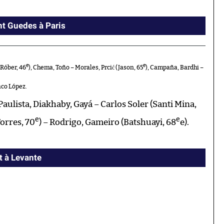
nt Guedes à Paris
e
e
(Róber, 46
), Chema, Toño – Morales, Prcić (Jason, 65
), Campaña, Bardhi –
co López.
Paulista, Diakhaby, Gayá – Carlos Soler (Santi Mina,
e
e
Torres, 70
) – Rodrigo, Gameiro (Batshuayi, 68
e).
t à Levante