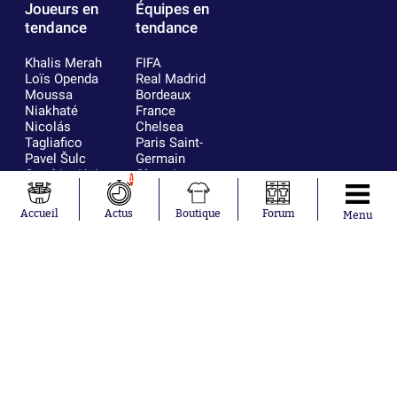
Joueurs en
Équipes en
tendance
tendance
Khalis Merah
FIFA
Loïs Openda
Real Madrid
Moussa
Bordeaux
Niakhaté
France
Nicolás
Chelsea
Tagliafico
Paris Saint-
Pavel Šulc
Germain
Gauthier Hein
Olympique
1
Lionel Messi
lyonnais
Gonzalo
AC Milan
Accueil
Actus
Boutique
Forum
Menu
García Torres
RC Strasbourg
Gio Reyna
RC Lens
Leandro
Paredes