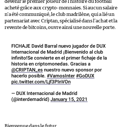
devenir le premier joueur de l’histoire du football
acheté grâce aux crypto-monnaies. Si aucun salaire
n’a été communiqué, le club madrilène, qui a lié un
partenariat avec Criptan, spécialisé dans l’achat et la
revente de bitcoins, ouvre ainsi une nouvelle porte.
FICHAJE David Barral nuevo jugador de DUX
Internacional de Madrid ¡Bienvenido al club
infinito!Se convierte en el primer fichaje de la
historia en criptomonedas. Gracias a
@CRIPTAN_es
nuestro nuevo sponsor por
hacerlo posible.
#VamosInter
#GoDUX
pic.twitter.com/Ljf3PInVOn
— DUX Internacional de Madrid
(@interdemadrid)
January 15, 2021
Bienvenue dans le futur.