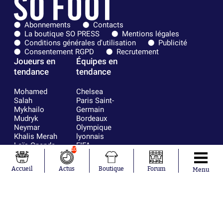
Abonnements
Contacts
La boutique SO PRESS
Mentions légales
Conditions générales d'utilisation
Publicité
Consentement RGPD
Recrutement
Joueurs en
Équipes en
tendance
tendance
Mohamed
Chelsea
Salah
Paris Saint-
Mykhailo
Germain
Mudryk
Bordeaux
Neymar
Olympique
Khalis Merah
lyonnais
Loïs Openda
FIFA
10
Moussa
Real Madrid
Niakhaté
RC Strasbourg
Accueil
Actus
Boutique
Forum
Menu
Nicolás
AC Milan
Tagliafico
France
Pavel Šulc
RC Lens
Josh Maja
Gauthier Hein