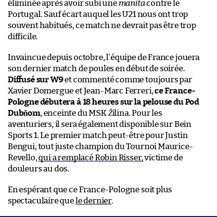
éliminée après avoir subi une
manita
contre le
Portugal. Sauf écart auquel les U21 nous ont trop
souvent habitués, ce match ne devrait pas être trop
difficile.
Invaincue depuis octobre, l’équipe de France jouera
son dernier match de poules en début de soirée.
Diffusé sur W9
et commenté comme toujours par
Xavier Domergue et Jean-Marc Ferreri,
ce France-
Pologne débutera à 18 heures sur la pelouse du
Pod
Dubňom
, enceinte du MSK
Ž
ilina. Pour les
aventuriers, il sera également disponible sur Bein
Sports 1. Le premier match peut-être pour Justin
Bengui, tout juste champion du Tournoi Maurice-
Revello,
qui a remplacé Robin Risser,
victime de
douleurs au dos.
En espérant que ce France-Pologne soit plus
spectaculaire que
le dernier
.