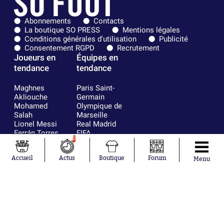
Abonnements
Contacts
La boutique SO PRESS
Mentions légales
Conditions générales d'utilisation
Publicité
Consentement RGPD
Recrutement
Joueurs en
Équipes en
tendance
tendance
Maghnes
Paris Saint-
Akliouche
Germain
Mohamed
Olympique de
Salah
Marseille
Lionel Messi
Real Madrid
Ferrán Torres
FIFA
0
Kilian Corredor
Olympique
Franco
lyonnais
Accueil
Actus
Boutique
Forum
Mastantuono
AS Monaco
Menu
Orel Mangala
FC Barcelone
Rio Mavuba
Argentine
Rodri
RC Strasbourg
Mika Godts
Trabzonspor