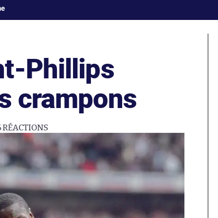
ne
t-Phillips
es crampons
6
RÉACTIONS