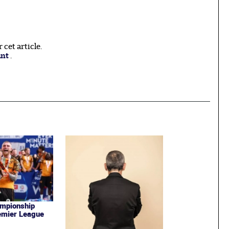
cet article.
ant
.
ampionship
emier League