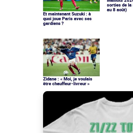
Maillots 202
sorties de la
au 8 août)
Et maintenant Suzuki : à
quoi joue Paris avec ses
gardiens ?
Zidane : « Moi, je voulais
être chauffeur-livreur »